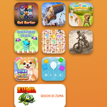
Construction
Dog Life
Cat Sorter Puzzle
Ramp Jumping
Simulator
MX Offroad
Bouncing Chick
Dream Pet Link
Master
GIOCHI DI ZUMA
ASMR Pet
Treatment
Rise Up