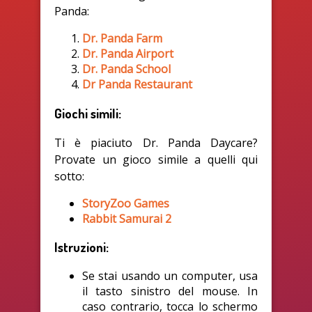
Panda:
Dr. Panda Farm
Dr. Panda Airport
Dr. Panda School
Dr Panda Restaurant
Giochi simili:
Ti è piaciuto Dr. Panda Daycare?
Provate un gioco simile a quelli qui
sotto:
StoryZoo Games
Rabbit Samurai 2
Istruzioni:
Se stai usando un computer, usa
il tasto sinistro del mouse. In
caso contrario, tocca lo schermo