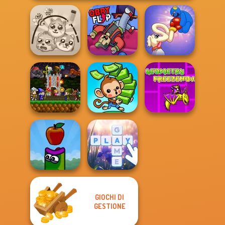
Long Dog - Long
Protect My Dog 3
Obby Flip
Nose
Geometry Dash:
Mini Guardians
FreezeNova
Castle Defense
Mini Monkey Mart
Game
GIOCHI DI
GESTIONE
Apple Worm
Bubble Letters