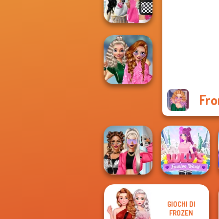
Romance
Bab's Back to
School Style
Cha...
Fro
School
Popularity
Challenge
GIOCHI DI
BFFs Vs Bullies:
Lulus Fashion
FROZEN
Fashion Rival...
World