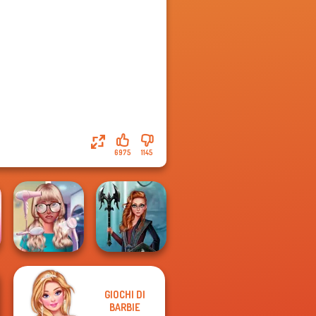
6975
1145
GIOCHI DI
Nerd To Popular
Centaur
BARBIE
Makeover Mania
Princesses