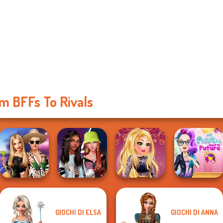
m BFFs To Rivals
The Princess
GIOCHI DI ELSA
GIOCHI DI ANNA
BFFs' Birthday
Fashionistas'
Online Selfie
Sent To The
Bash For Babs
Faceoff
Stories
Futur...