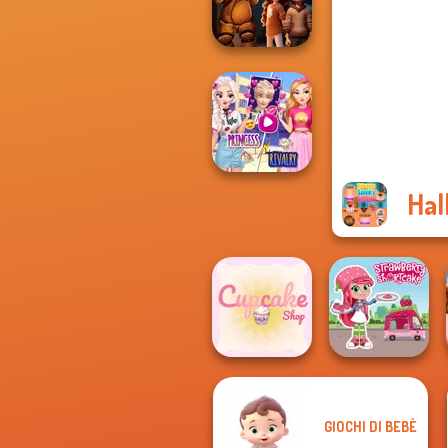
Color
FNAF Horror At
Home
Hal
Elsa And
Rapunzel
Princess Riv...
GIOCHI DI BEBÈ
Strawberry
Cupcake Shop
Shortcake