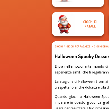
GIOCHI DI
NATALE
GIOCHI
GIOCHI PER RAGAZZE
GIOCHI DI H
Halloween Spooky Desse
Entra nell'emozionante mondo di 
esperienze simili, che ti regaleran
La stagione di Halloween è ormai al
ti aspettano anche dolcetti e cibi 
Quando giochi a Halloween Spook
imparare in questo gioco. La grafi
usare per realizzare il tuo prossim