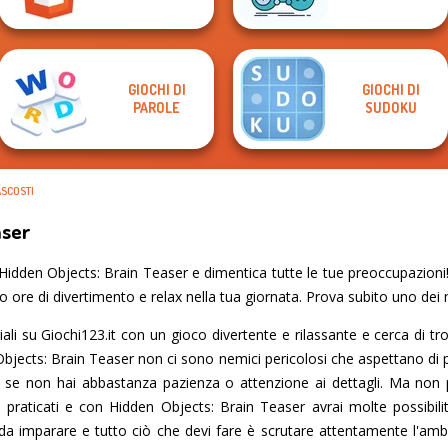
GIOCHI DI
GIOCHI DI
PAROLE
SUDOKU
ASCOSTI
aser
idden Objects: Brain Teaser e dimentica tutte le tue preoccupazioni! 
no ore di divertimento e relax nella tua giornata. Prova subito uno dei m
ziali su Giochi123.it con un gioco divertente e rilassante e cerca di tr
jects: Brain Teaser non ci sono nemici pericolosi che aspettano di porr
se non hai abbastanza pazienza o attenzione ai dettagli. Ma non 
 praticati e con Hidden Objects: Brain Teaser avrai molte possibilità
 da imparare e tutto ciò che devi fare è scrutare attentamente l'amb