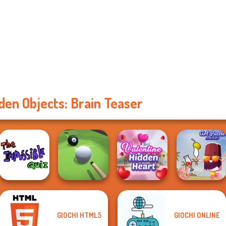
den Objects: Brain Teaser
GIOCHI HTML5
GIOCHI ONLINE
The Impossible
Valentine Hidden
Quiz Classic
Pool Master 3D
Heart
Art Puzzle Master