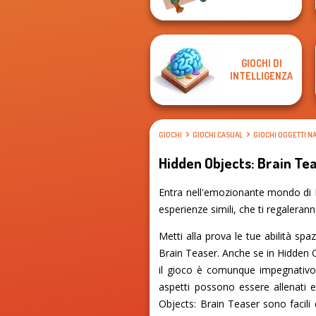
GIOCHI DI
INTELLIGENZA
GIOCHI
GIOCHI CASUAL
GIOCHI OGGETTI N
Hidden Objects: Brain Te
Entra nell'emozionante mondo di H
esperienze simili, che ti regaleran
Metti alla prova le tue abilità spa
Brain Teaser. Anche se in Hidden Ob
il gioco è comunque impegnativo 
aspetti possono essere allenati e
Objects: Brain Teaser sono facili