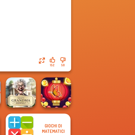
152
58
GIOCHI DI
What Is Grandma
Bubble Shooter
MATEMATICI
Hiding
Butterfly