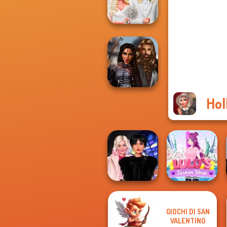
Bash For Babs
Babs' Spring
Wedding
Hol
Medieval
Princesses
GIOCHI DI SAN
Wednesday
Lulus Fashion
VALENTINO
Besties Fun Day
World