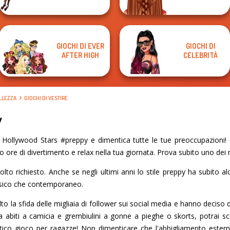
GIOCHI DI EVER
GIOCHI DI
AFTER HIGH
CELEBRITÀ
ELLEZZA
GIOCHI DI VESTIRE
y
Hollywood Stars #preppy e dimentica tutte le tue preoccupazioni! S
o ore di divertimento e relax nella tua giornata. Prova subito uno dei mi
lto richiesto. Anche se negli ultimi anni lo stile preppy ha subito 
lassico che contemporaneo.
o la sfida delle migliaia di follower sui social media e hanno deciso d
Da abiti a camicia e grembiulini a gonne a pieghe o skorts, potrai sc
ico gioco per ragazze! Non dimenticare che l'abbigliamento estern