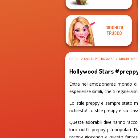
GIOCHI DI
TRUCCO
GIOCHI
GIOCHI PER RAGAZZE
GIOCHI DI B
Hollywood Stars #prepp
Entra nell'emozionante mondo di 
esperienze simili, che ti regalerann
Lo stile preppy è sempre stato mo
richiesto! Lo stile preppy è sia c
Queste adorabili dive hanno raccolt
loro outfit preppy più popolari. 
preppy giocando a questo fantast