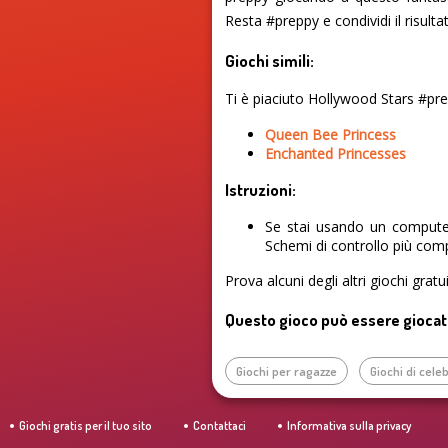
Resta #preppy e condividi il risulta
Giochi simili:
Ti è piaciuto Hollywood Stars #pre
Queen Bee Princess
Enchanted Princesses
Istruzioni:
Se stai usando un computer
Schemi di controllo più comp
Prova alcuni degli altri giochi grat
Questo gioco può essere giocato 
Giochi per ragazze
Giochi di celeb
Giochi gratis per il tuo sito
Contattaci
Informativa sulla privacy