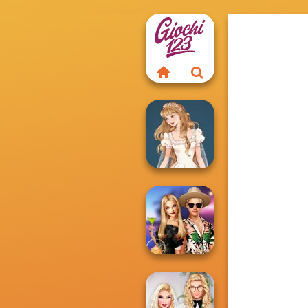
Wedding Dress
Design 2
BFFs' Birthday