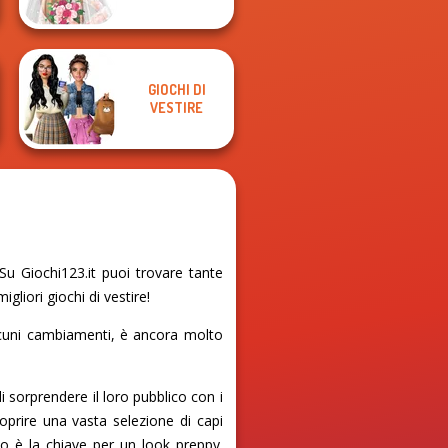
GIOCHI DI
VESTIRE
u Giochi123.it puoi trovare tante
gliori giochi di vestire!
alcuni cambiamenti, è ancora molto
i sorprendere il loro pubblico con i
oprire una vasta selezione di capi
o è la chiave per un look preppy.