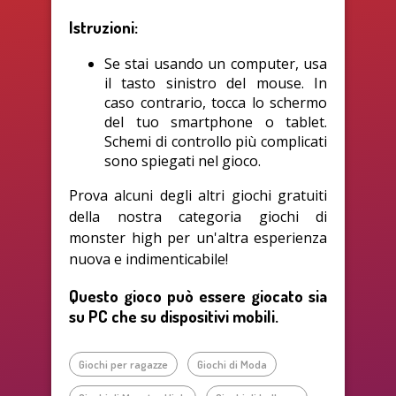
Istruzioni:
Se stai usando un computer, usa
il tasto sinistro del mouse. In
caso contrario, tocca lo schermo
del tuo smartphone o tablet.
Schemi di controllo più complicati
sono spiegati nel gioco.
Prova alcuni degli altri giochi gratuiti
della nostra categoria giochi di
monster high per un'altra esperienza
nuova e indimenticabile!
Questo gioco può essere giocato sia
su PC che su dispositivi mobili.
Giochi per ragazze
Giochi di Moda