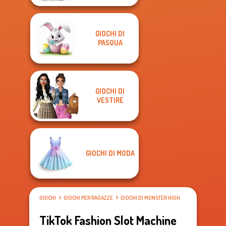
GIOCHI DI
PASQUA
GIOCHI DI
VESTIRE
GIOCHI DI MODA
GIOCHI
GIOCHI PER RAGAZZE
GIOCHI DI MONSTER HIGH
TikTok Fashion Slot Machine