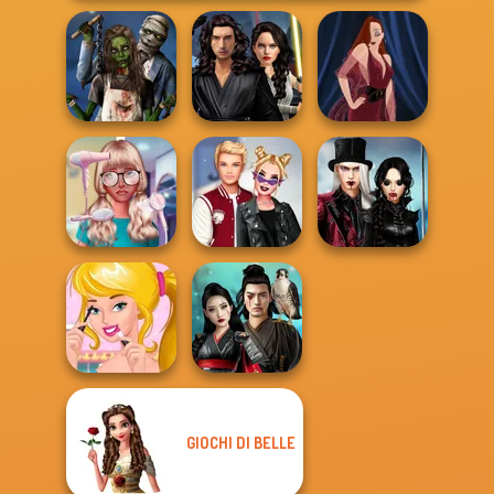
Star Wars
Zombie
Interstellar
Romance
Romance
Pin-up Jessica
Twilight
Nerd To Popular
Kiss, Marry, Hate
Enchantment
Makeover Mania
Challenge
Vampire R...
GIOCHI DI BELLE
Ellie's Morning
Samurai Spirit
Routine
Legacy of Honor