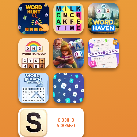
Fillwords: Find
Word Hunt
All the Words
Word Haven
Cryptogram:
OMG Word
Word Scramble:
Word Brain
Rainbow
Family Tales
Puzzle
GIOCHI DI
Word Search
SCARABEO
Universe 2
Words Match