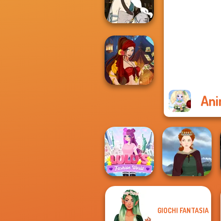
Quiz Classic
Manga Creator -
Fantasy World...
Ani
Fantasy Fortune
Teller
GIOCHI FANTASIA
Lulus Fashion
World
Medieval Woman