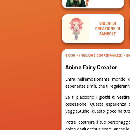
GIOCHI DI
CREAZIONE DI
BAMBOLE
GIOCHI
I MIGLIORI GIOCHI PER RAGAZZE
GI
Anime Fairy Creator
Entra nell'emozionante mondo di
esperienze simili, che ti regaleran
Se ti piacciono i
giochi di vestire
ossessione. Questa esperienza d
VeggieStudio, questo gioco ha tutte 
Potrai costruire il tuo personaggi
colori degli occhi e scegli anche l