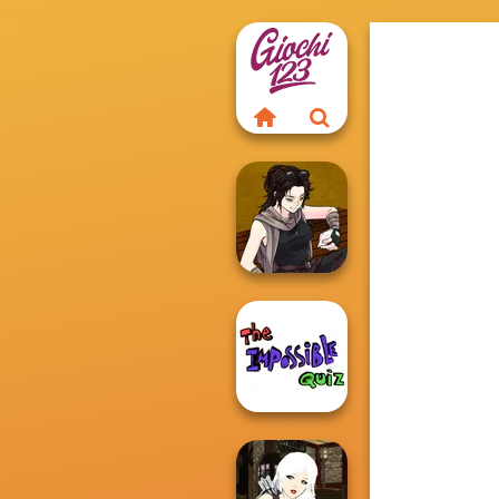
Manga Creator
Star Wars: Page...
The Impossible