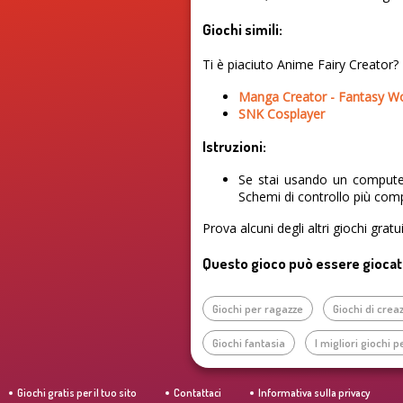
Giochi simili:
Ti è piaciuto Anime Fairy Creator? 
Manga Creator - Fantasy W
SNK Cosplayer
Istruzioni:
Se stai usando un computer
Schemi di controllo più comp
Prova alcuni degli altri giochi grat
Questo gioco può essere giocat
Giochi per ragazze
Giochi di cre
Giochi fantasia
I migliori giochi 
Giochi gratis per il tuo sito
Contattaci
Informativa sulla privacy