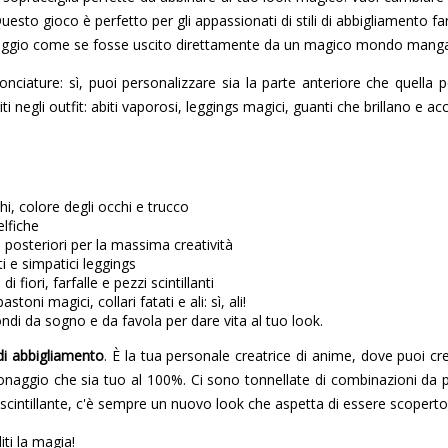
Questo gioco è perfetto per gli appassionati di stili di abbigliamento fa
naggio come se fosse uscito direttamente da un magico mondo mang
ciature: sì, puoi personalizzare sia la parte anteriore che quella pos
ti negli outfit: abiti vaporosi, leggings magici, guanti che brillano e
i, colore degli occhi e trucco
elfiche
li e posteriori per la massima creatività
nti e simpatici leggings
 fiori, farfalle e pezzi scintillanti
oni magici, collari fatati e ali: sì, ali!
ondi da sogno e da favola per dare vita al tuo look.
di abbigliamento
. È la tua personale creatrice di anime, dove puoi c
rsonaggio che sia tuo al 100%. Ci sono tonnellate di combinazioni da p
cintillante, c'è sempre un nuovo look che aspetta di essere scoperto
iti la magia!