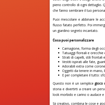
pieno controllo di ogni dettaglio. 
che fanno sembrare il tuo perso
Puoi mescolare e abbinare le accon
flusso fatato perfetto. Poi immergi
un giardino segreto incantato.
Cosa puoi personalizzare
Carnagione, forma degli occh
Tatuaggi floreali e orecchie 
Strati di capelli, stili fronta
Vestiti ispirati alle fate, gua
Adorabili extra come corone di
Oggetti da tenere in mano, bast
E per completare il tutto: sf
Questo non è un semplice
gioco 
storia e divertirti a creare un pe
look morbido e carino o audace e s
Sii creativo, combina le cose e god