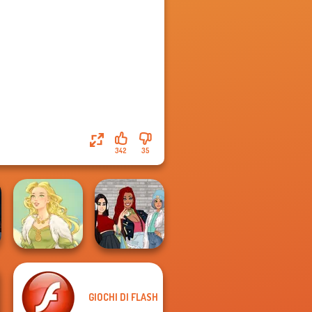
342
35
GIOCHI DI FLASH
The Fly Squad:
Goddess Freya
#squadgoals