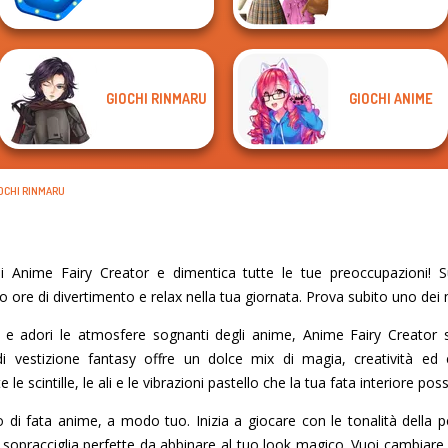
GIOCHI RINMARU
GIOCHI ANIME
OCHI RINMARU
 Anime Fairy Creator e dimentica tutte le tue preoccupazioni! Su
no ore di divertimento e relax nella tua giornata. Prova subito uno dei m
e adori le atmosfere sognanti degli anime, Anime Fairy Creator s
i vestizione fantasy offre un dolce mix di magia, creatività ed e
le scintille, le ali e le vibrazioni pastello che la tua fata interiore pos
o di fata anime, a modo tuo. Inizia a giocare con le tonalità della pel
e sopracciglia perfette da abbinare al tuo look magico. Vuoi cambiare l