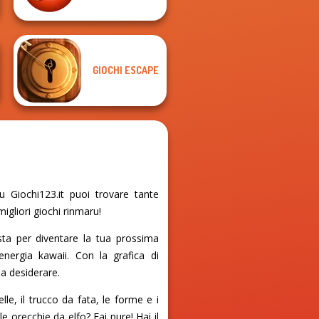
GIOCHI ESCAPE
 Giochi123.it puoi trovare tante
igliori giochi rinmaru!
ta per diventare la tua prossima
nergia kawaii. Con la grafica di
sa desiderare.
le, il trucco da fata, le forme e i
e orecchie da elfo? Fai pure! Hai il