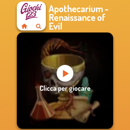
Apothecarium -
Renaissance of
Evil
Clicca per giocare