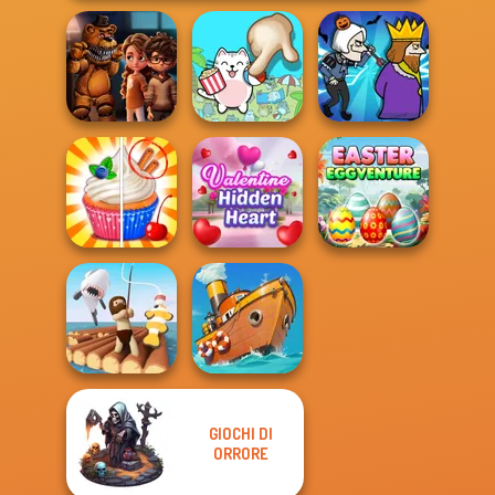
FNAF Horror At
Home
Spot The Cat
Murder
Valentine Hidden
Easter
Rachel Holmes
Heart
Eggventure
GIOCHI DI
ORRORE
Raft Life
Clean the Ocean