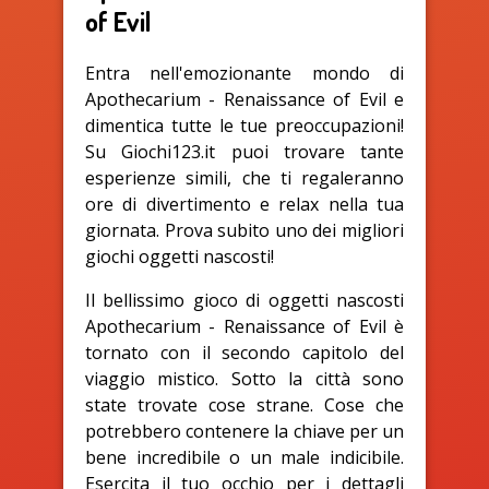
of Evil
Entra nell'emozionante mondo di
Apothecarium - Renaissance of Evil e
dimentica tutte le tue preoccupazioni!
Su Giochi123.it puoi trovare tante
esperienze simili, che ti regaleranno
ore di divertimento e relax nella tua
giornata. Prova subito uno dei migliori
giochi oggetti nascosti!
Il bellissimo gioco di oggetti nascosti
Apothecarium - Renaissance of Evil è
tornato con il secondo capitolo del
viaggio mistico. Sotto la città sono
state trovate cose strane. Cose che
potrebbero contenere la chiave per un
bene incredibile o un male indicibile.
Esercita il tuo occhio per i dettagli