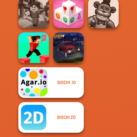
Offroad Masters
Tomb Runner
Challenge
Traffic Jam 3D
Mahjong 3D
Huggy Wuggy
Minicraft
Candy
Shooter
GIOCHI .IO
Parking Fury 3D:
Parkour Block 2
Bounty Hunter
GIOCHI 2D