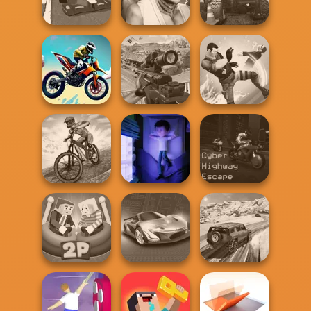
Hunter
Simulator
Bike
Grand Extreme
Fighter Legends
Racing
Duo
Offroad Life 3D
Sniper Combat
Bike Jump
3D
Gang Brawlers
MX Offroad
Cyber Highway
Master
Cursed Dreams
Escape