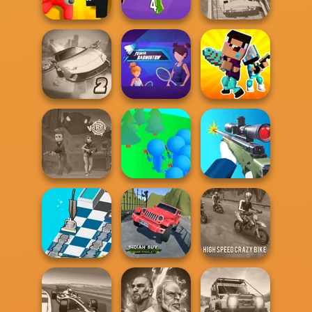
Train Drift
Stars
Drag Race 3D
Alphabet: Merge
Merge 2048 Gun
Super Hero
And Fight
Rush
Driving School
Ultimate Flying
Power
Noob vs Pro
Car 2
Badminton
Challenge
Crowd
Vortex 9
Lumberjack
Sniper Shooter 2
Indian SUV
Dusty Maze
Offroad
High Speed Crazy