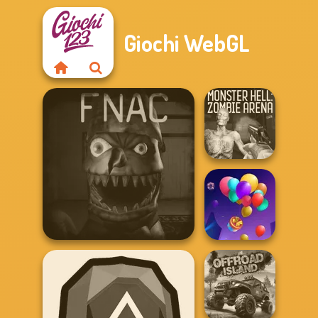
Giochi WebGL
Monster Hell:
Zombie Arena
Five Nights At Christmas
Balloon Match 3D