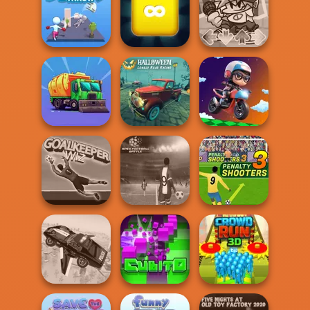
3D Moto
City Driver:
Real City Driver
Simulator 2
Destroy Car
Merge Block
Super Thrower
2048
FNF Music 3D
Halloween
Lonely Road
Eco Recycler
Racing
Moto Boss
Apex Football
Penalty Shooters
Goalkeeper Wiz
Battle
3