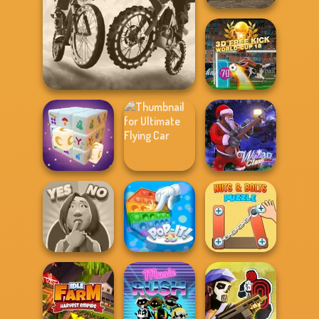
Roller Baller
City Bike Racing
3D Free Kick
Champion
World Cup 18
Ultimate Flying
Mystic Mahjong
Car
Winter Clash 3D
Yes or No
Nuts & Bolts
Challenge
Pop It! 3D
Puzzle