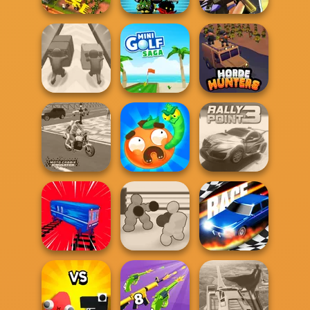
Tom Clancy's
Idle Farm
Music Rush
Shootout
Push The Colors
Mini Golf Saga
Horde Hunters
Moto Cabbie
Worm Out: Brain
Simulator
Teaser Games
Rally Point 3
Boxing Gang