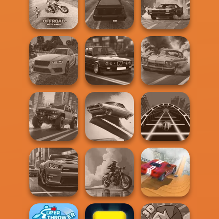
Monster Truck
Backflip Maniac
Pool Master 3D
Crazy Racing
Offroad Moto
Mania
Highway Traffic
City Rider
Real Drift
Highway Cars
Multiplayer
Traffic Racer
3D Car Simulator
Agame: Stunt
4x4 Offroader
Cars
Ball Surfer 3D