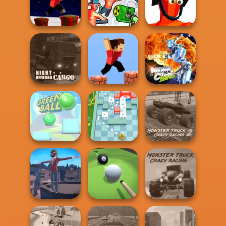
Sniper Shot:
Funny Blade &
Snow Ride 3D
Bullet Time
Magic
Parkour Block
Xmas Special
Funny Shooter 2
Funny Shooter
Night OffRoad
Moon Clash
Cargo
Parkour Block 3D
Heroes
Monster Truck
Green Ball
Break n Bounce
Crazy Racing 2