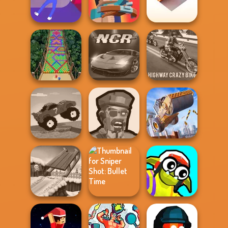
Ragdoll Arena 2
SUV Snow
Player
Grand Cyber City
Driving 3D
Noob: Zombie
Folding Blocks
Balance It
Prison Escape
Puzzle
Highway Crazy
Bubble Fall
Night City Racing
Bike
Funny Mad
Zombies
Construction
Racing
Shooter
Ramp Jumping