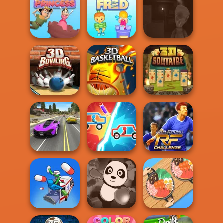
Flying Police Car
Cubito
Crowd Run 3D
Save The
Five Nights at Old
Princess
Funny Fred
Toy Factory...
3D Bowling
3D Basketball
3D Solitaire
Street Car Race
Real Football
Ultimate
Draw Car Fight
Challenge