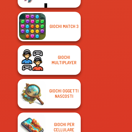
GIOCHI MATCH 3
GIOCHI
MULTIPLAYER
GIOCHI OGGETTI
NASCOSTI
GIOCHI PER
CELLULARE