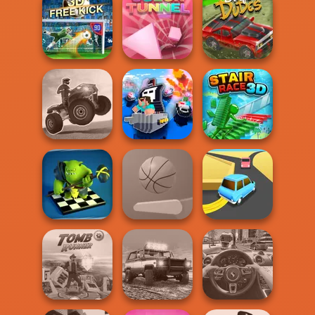
Healing Driver
Pet Party
Hot Pot Rush
Free Kick Classic
Color Tunnel
Drift Dudes
ATV Ultimate
OffRoad
Noob vs Cops
Stair Race 3D
Checkers RPG:
Online PvP
Battl...
Flipper Dunk 3D
Turn Turn