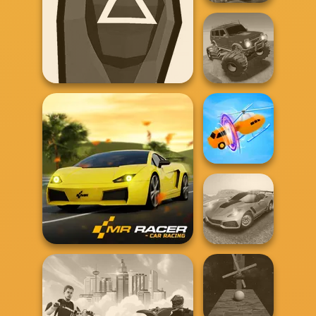
Offroad Island
Offroad Muddy
Squid Battle Simulator
Trucks
Shape-shifting
Madness Driver
Mr. Racer
Vertigo City