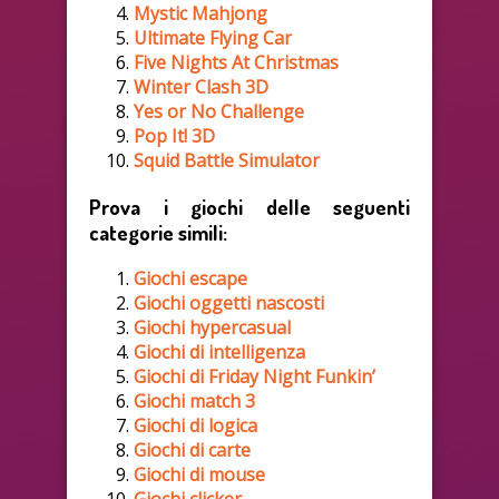
Mystic Mahjong
Ultimate Flying Car
Five Nights At Christmas
Winter Clash 3D
Yes or No Challenge
Pop It! 3D
Squid Battle Simulator
Prova i giochi delle seguenti
categorie simili:
Giochi escape
Giochi oggetti nascosti
Giochi hypercasual
Giochi di intelligenza
Giochi di Friday Night Funkin’
Giochi match 3
Giochi di logica
Giochi di carte
Giochi di mouse
Giochi clicker