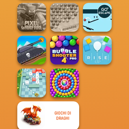
Minecraft Pixel
Bubble Shooter
Warfare
Extreme
Go Escape
Tanks 2D: Tank
Bubble Shooter
Wars
Pro 4
Rise Up
GIOCHI DI
DRAGHI
Break n Bounce
Pop Adventure