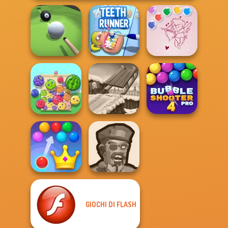
Bubble Shooter
Pool Master 3D
Teeth Runner
Valentine
Bubble Shooter
Fruit Party
Snow Ride 3D
Pro 4
GIOCHI DI FLASH
Royal Bubble
Zombies
Blast
Shooter