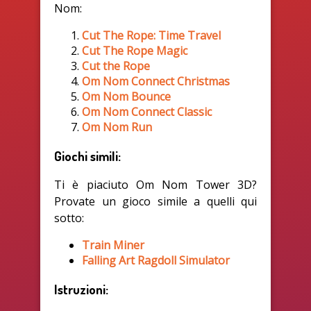
Nom:
Cut The Rope: Time Travel
Cut The Rope Magic
Cut the Rope
Om Nom Connect Christmas
Om Nom Bounce
Om Nom Connect Classic
Om Nom Run
Giochi simili:
Ti è piaciuto Om Nom Tower 3D?
Provate un gioco simile a quelli qui
sotto:
Train Miner
Falling Art Ragdoll Simulator
Istruzioni: