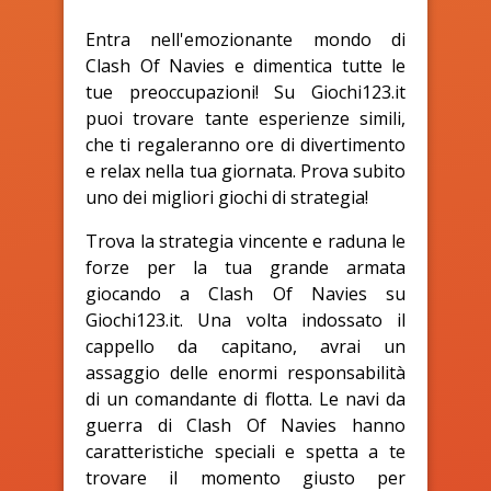
Entra nell'emozionante mondo di
Clash Of Navies e dimentica tutte le
tue preoccupazioni! Su Giochi123.it
puoi trovare tante esperienze simili,
che ti regaleranno ore di divertimento
e relax nella tua giornata. Prova subito
uno dei migliori giochi di strategia!
Trova la strategia vincente e raduna le
forze per la tua grande armata
giocando a Clash Of Navies su
Giochi123.it. Una volta indossato il
cappello da capitano, avrai un
assaggio delle enormi responsabilità
di un comandante di flotta. Le navi da
guerra di Clash Of Navies hanno
caratteristiche speciali e spetta a te
trovare il momento giusto per