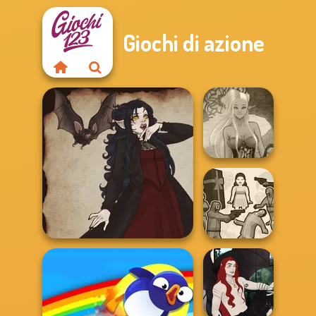
Giochi di azione
Dark Mage
Creator
Squid Battle
Gothic Heroine
Simulator