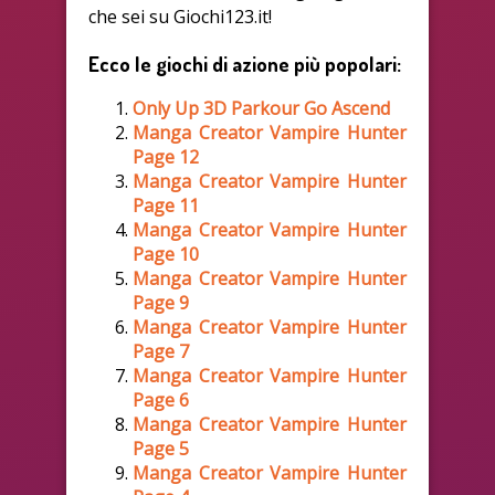
che sei su Giochi123.it!
Ecco le giochi di azione più popolari:
Only Up 3D Parkour Go Ascend
Manga Creator Vampire Hunter
Page 12
Manga Creator Vampire Hunter
Page 11
Manga Creator Vampire Hunter
Page 10
Manga Creator Vampire Hunter
Page 9
Manga Creator Vampire Hunter
Page 7
Manga Creator Vampire Hunter
Page 6
Manga Creator Vampire Hunter
Page 5
Manga Creator Vampire Hunter