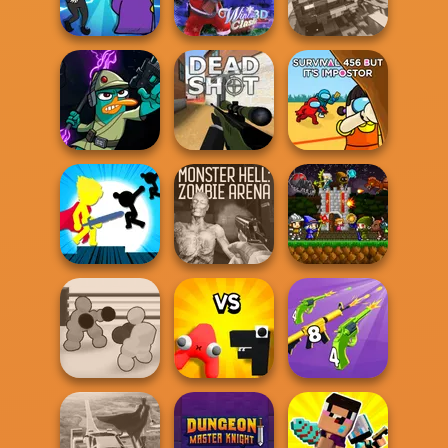
Soldier Legend
Death Chase
Rio Rex
Carnage Battle
Murder
Winter Clash 3D
Arena
Agent P Rebel
Survival 456 But
Spy
Deadshot.io
It Impostor
Stickman The
Monster Hell:
Mini Guardians
Flash
Zombie Arena
Castle Defense