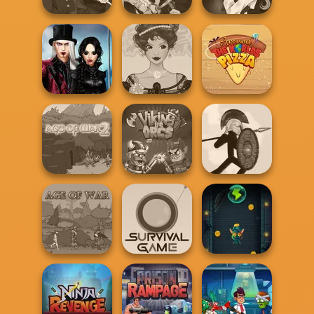
Manga Creator
Manga Creator
Manga Creator
Vampire Hunter
Vampire Hunter
Vampire Hunter
P...
P...
P...
Twilight
Enchantment
Belle Époque
Around the
Vampire R...
Costume Creator
Worlds Pizza
Age of War 2
Viking vs Orcs
Stick War
Slingshot