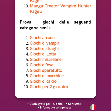
Page 4
Manga Creator Vampire Hunter
Page 3
Prova i giochi delle seguenti
categorie simili:
Giochi arcade
Giochi di vampiri
Giochi di draghi
Giochi di Lotta
Giochi miscellanei
Giochi difesa
Giochi sparatutto
Giochi di macchine
Giochi di calcio
Giochi per 2 giocatori
Giochi gratis per il tuo sito
Contattaci
Informativa sulla privacy