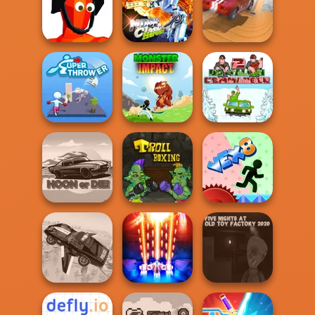
Sniper Shot:
Funny Blade &
Bullet Time
Magic
Funny Shooter 2
Moon Clash
City Driver:
Funny Shooter
Heroes
Destroy Car
Battalion
Super Thrower
Monster Impact
Commander 2
Hoon or Die
Troll Boxing
Vex 8