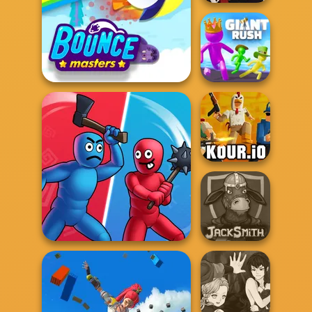
Casual Magic
Maker 2.0
Bouncemasters
Giant Rush!
Kour.io
Who Dies Last
Jacksmith