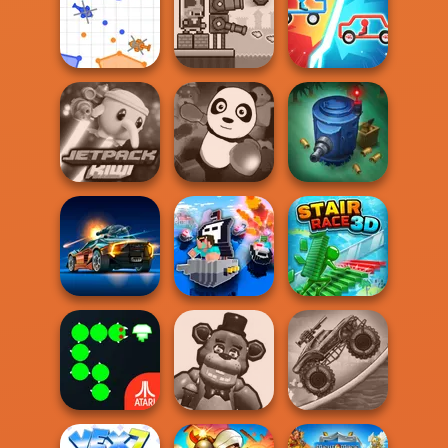
Five Nights at Old
Flying Police Car
Galaxy Shooter
Toy Factory...
Defly.io
Janissary Tower
Draw Car Fight
Tower Defense
Jetpack Kiwi Lite
Pet Party
Zombies
Road Madness
Noob vs Cops
Stair Race 3D