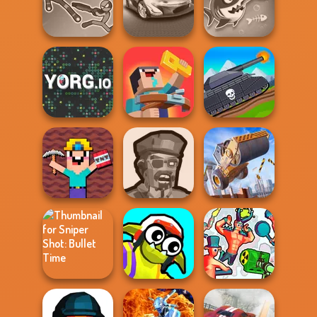
Stick Duel:
Gang Brawlers
Cursed Dreams
Medieval Wars
Stick Duel: Battle
Fish Stab Getting
Hero
Grand Cyber City
Big
Noob: Zombie
Tanks 2D: Tank
YORG.io
Prison Escape
Wars
Noob Miner:
Escape From
Zombies
Construction
Prison
Shooter
Ramp Jumping