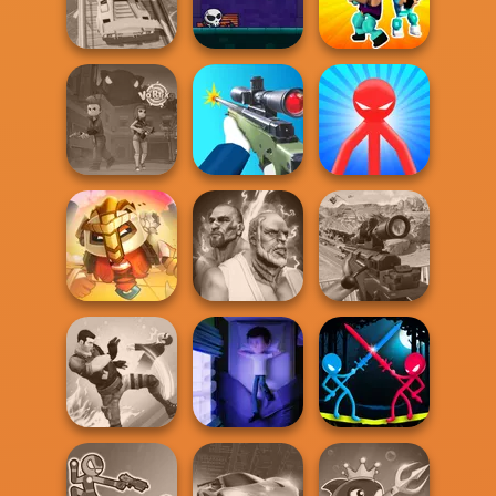
Boxing Gang
Alphabet: Merge
Merge 2048 Gun
Stars
And Fight
Rush
Super Hero
Dungeon Master
Noob vs Pro
Driving School
Knight
Challenge
Red Stickman vs
Vortex 9
Sniper Shooter 2
Monster School
For Honor
Fighter Legends
Sniper Combat
Warriors io
Duo
3D