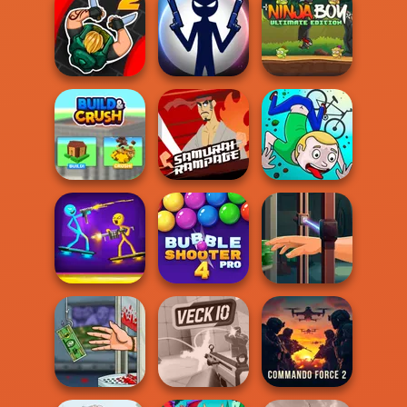
Battalion
Brawlhalla Grand
Straw Hat
Commander 1917
Slam
Samurai
Hunter Assassin
Stick War: New
Ninja Boy
2
Age
Ultimate Edition
Samurai
Build & Crush
Rampage
JollyWorld
Bubble Shooter
Hand Me The
Stick Duel Battle
Pro 4
Goods