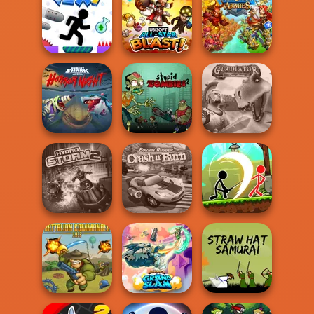
Huggy Wuggy
Zombie Monster
Atari Centipede
Shooter
Truck
Might & Magic
Vex 7
All-Star Blast!
Armies
Hungry Shark
Arena: Horror
Stupid Zombies
Gladiator True
Nig...
2
Story
Burnin' Rubber
Stickman
Hydro Storm 2
Crash n' Burn
Archero Fight