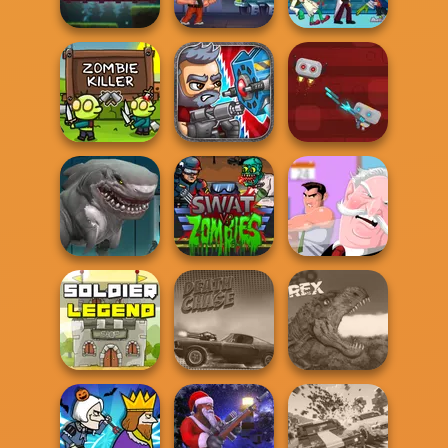
Age of War
Survival Game
Vampire
Lab Of The Living
Ninja Revenge
Prison Rampage
Dead
Zombie Killer
Total Recoil
Robo Battle
Sharkosaurus
Rampage
Swat Vs Zombies
The Office Guy