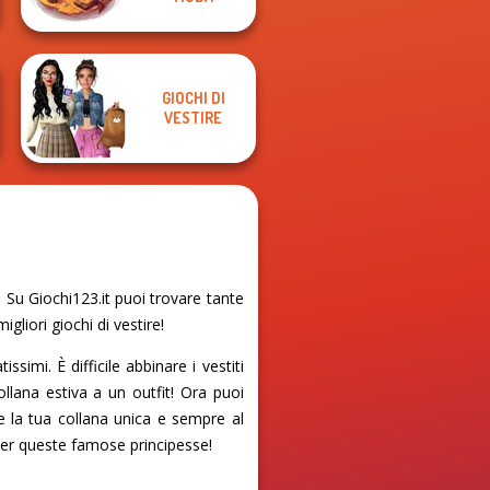
GIOCHI DI
VESTIRE
Su Giochi123.it puoi trovare tante
gliori giochi di vestire!
imi. È difficile abbinare i vestiti
ollana estiva a un outfit! Ora puoi
re la tua collana unica e sempre al
 per queste famose principesse!