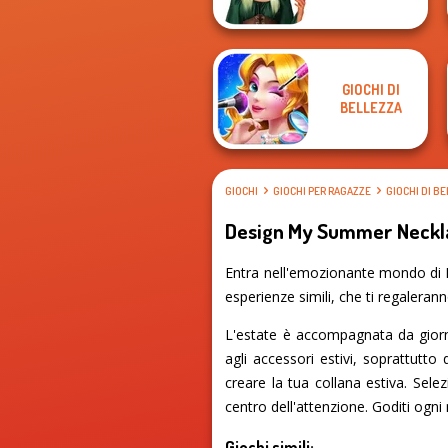
GIOCHI DI
BELLEZZA
GIOCHI
GIOCHI PER RAGAZZE
GIOCHI DI B
Design My Summer Neckl
Entra nell'emozionante mondo di D
esperienze simili, che ti regalerann
L'estate è accompagnata da giornat
agli accessori estivi, soprattutto
creare la tua collana estiva. Sele
centro dell'attenzione. Goditi ogn
Giochi simili: