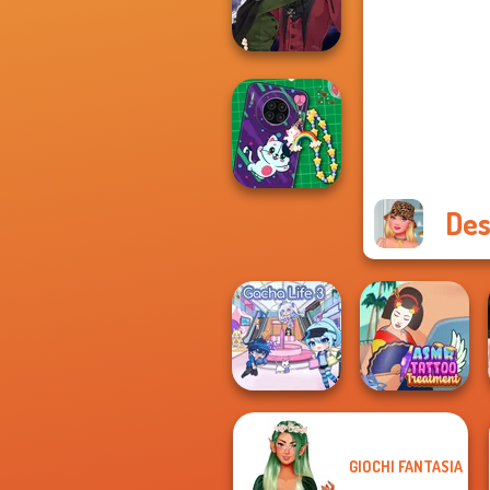
Jelly Cake
Manga Creator
Vampire Hunter
P...
Des
DIY Phone Case
Shop
GIOCHI FANTASIA
ASMR Tattoo
Gacha Life 3
Treatment