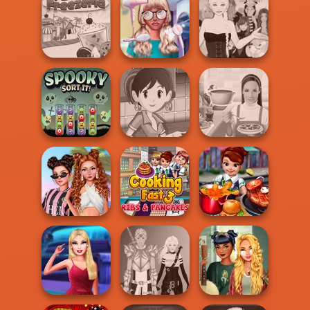
BFFs Weirdcore
Beaver Weaver
Aesthetic
Winter Clash 3D
Nerd To Popular
Ascension
Papa's Freezeria
Makeover Mania
Chapter 3
Sara's Cooking
Spooky Sort It!
Class Lentil So...
Whats For Dinner
Seven Stylish
Cooking Fast 3:
Days
Ribs and Panca...
Cooking Fast