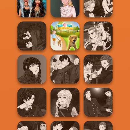
Babs And
K-Pop Girls Dress
Wedding Dress
Friends Love
Up Challenge
Design 2
Match Pr...
Manga Creator
Enchanted
Vampire Hunter
Realms
Victorian Alice
P...
Manga Creator
Manga Creator
Vampire Hunter
Dog Life
Vampire Hunter
P...
Simulator
P...
Manga Creator
Manga Creator
Manga Creator
Vampire Hunter
Vampire Hunter
Vampire Hunter
P...
P...
P...