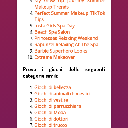
My Glow Up Journey Summer
Makeup Trends
Perfect Summer Makeup TikTok
Tips
Insta Girls Spa Day
Beach Spa Salon
Princesses Relaxing Weekend
Rapunzel Relaxing At The Spa
Barbie Superhero Looks
Extreme Makeover
Prova i giochi delle seguenti
categorie simili:
Giochi di bellezza
Giochi di animali domestici
Giochi di vestire
Giochi di parrucchiera
Giochi di Moda
Giochi di dottori
Giochi di trucco