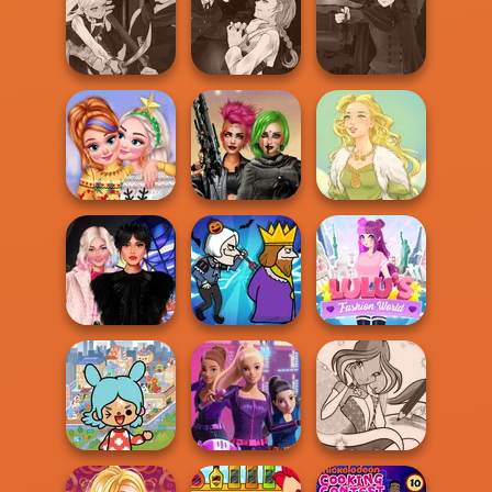
Manga Creator
Manga Creator
Manga Creator
Vampire Hunter
Vampire Hunter
Vampire Hunter
P...
P...
P...
Manga Creator
Manga Creator
Manga Creator
Vampire Hunter
Vampire Hunter
Vampire Hunter
P...
P...
P...
New Christmas
Cyberpunk
Sweater Design
Shieldmaidens
Goddess Freya
Wednesday
Lulus Fashion
Besties Fun Day
Murder
World