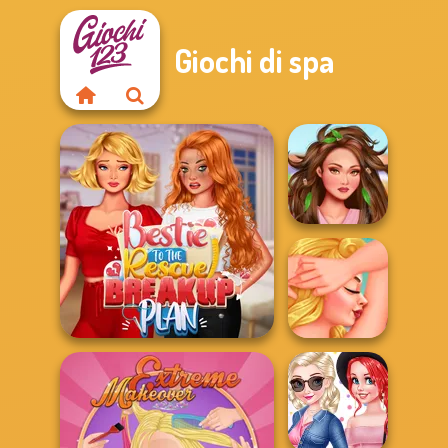
Giochi di spa
Insta Girls Spa
Day
Bestie To The Rescue
Breakup P...
Beach Spa Salon