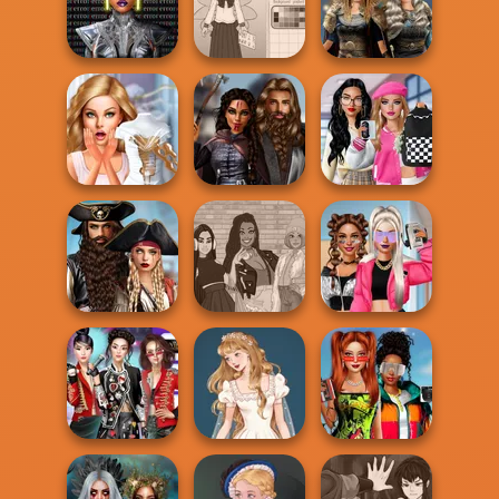
World Of
Pixie Friends
Fantasy...
Greek Gods
Cyber Chic
Makeover
School Girl Dress
Norse
Queens
Up V3
Goddesses
Bab's Back to
Bridezilla: Prank
Medieval
School Style
The Bride
Princesses
Cha...
Romance Of The
Seven Seas
The Fly Squad:
BFFs Vs Bullies:
Pira...
#squadgoals
Fashion Rival...