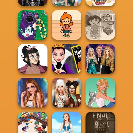
TikTok Divas DIY
Nerd
Makeup
Transformation
BFF Math Class
DIY Phone Case
TB Avataria Life
Dora Cooking in
Shop
Girl
la Cucina
Party Crashers
Casual Icon
Evil Queen's
Ex-Boyfriend
Maker
Revenge
Ed...
Stylist For A Star
Dress To Impress