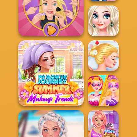
Pregnant
Princesses Nails
Deco...
Princesses
Relaxing
Extreme Makeover
Weekend
Rapunzel
Relaxing At The
Spa
My Glow Up Journey
Barbie
Superhero
Summer Make...
Looks