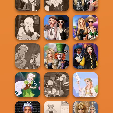
Marie Antoinette
Fashionistas'
SNK Cosplayer
2.0
Faceoff
Manga Creator -
Manga Creator -
Billie's Weekly
Fantasy World...
Fantasy World...
Planner
Wednesday's
Manga Creator -
Breakup
BFFs' Birthday
Fantasy World...
Handbook
Bash For Babs
Manga Creator
Alice and
World Of
Friends:
Hogwarts
Fantasy...
Enchanted W...
Princesses
Manga Creator