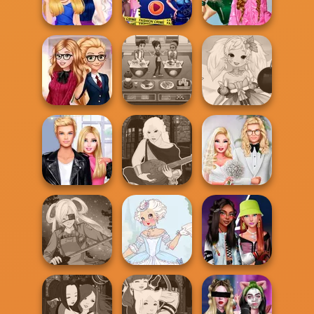
Fashionistas
Cute Mermaid
Challenge
School
Ellie Fashion
Popularity
BFFs Night Out
Police
Challenge
Back To School
Cooking Cafe
Anime Fairy
Fashionistas
Food Chef
Creator
Roomies Blind
Manga Creator -
Babs' Spring
Date
Fantasy World...
Wedding