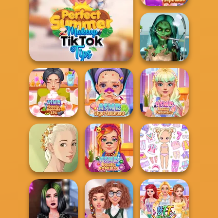
ASMR Beauty
Superstar
Perfect Summer Makeup
Ghoulish To
Gorgeous Cool
TikTok T...
Zomb...
ASMR Beauty
ASMR Stye
ASMR Beauty
Japanese Spa
Treatment
Treatment
Natural Girl
ASMR Beauty
Chibi Doll: Avatar
Portrait
Homeless
Creator