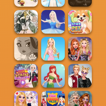
Arianna
Back To Schoo...
A Girl And Her Pet
Cooking
Restaurant
Five Nights At
Kitchen
Folklore Fashion
Christmas
ASMR Pet
Forest Fae
Ice Ballerina
Treatment
Bestie Birthday
Fairy Tale High
Barbie
Surprise
Casual Weekend
Kiss, Marry, Hate