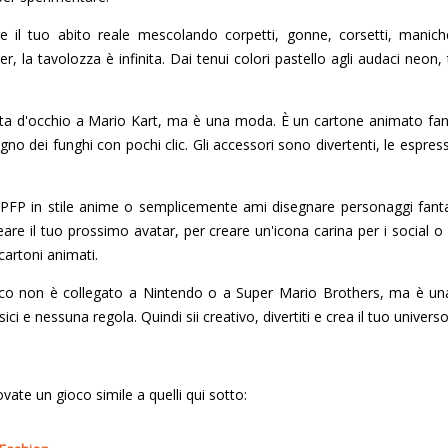
re il tuo abito reale mescolando corpetti, gonne, corsetti, maniche
 la tavolozza è infinita. Dai tenui colori pastello agli audaci neon,
zzata d'occhio a Mario Kart, ma è una moda. È un cartone animato fan
regno dei funghi con pochi clic. Gli accessori sono divertenti, le espres
i PFP in stile anime o semplicemente ami disegnare personaggi fantas
eare il tuo prossimo avatar, per creare un'icona carina per i social
artoni animati.
oco non è collegato a Nintendo o a Super Mario Brothers, ma è un
ici e nessuna regola. Quindi sii creativo, divertiti e crea il tuo universo
vate un gioco simile a quelli qui sotto: