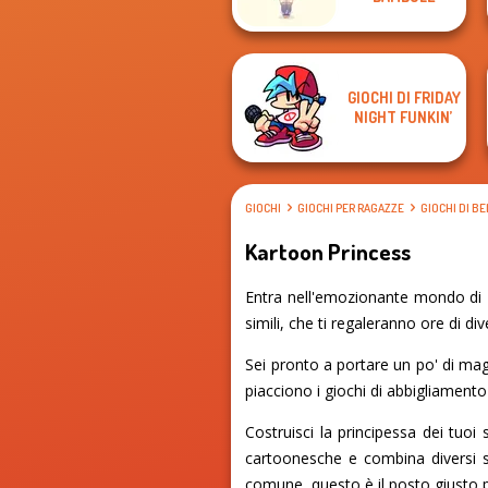
GIOCHI DI FRIDAY
NIGHT FUNKIN’
GIOCHI
GIOCHI PER RAGAZZE
GIOCHI DI B
Kartoon Princess
Entra nell'emozionante mondo di K
simili, che ti regaleranno ore di di
Sei pronto a portare un po' di magi
piacciono i giochi di abbigliamento
Costruisci la principessa dei tuo
cartoonesche e combina diversi se
comune, questo è il posto giusto 