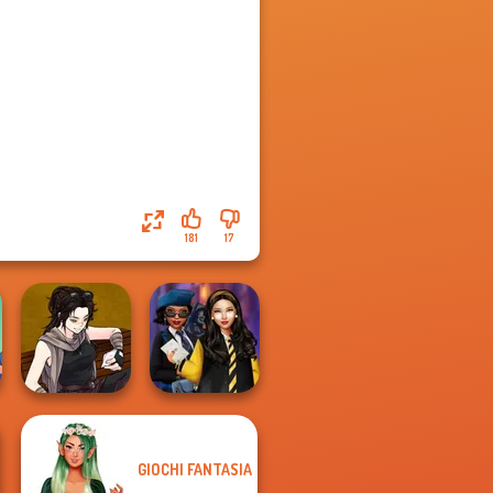
181
17
GIOCHI FANTASIA
Manga Creator
Hogwarts
Star Wars: Page...
Princesses