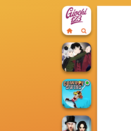
Manga Creator
Vampire Hunter
P...