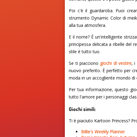
Poi c'è il guardaroba. Puoi crea
strumento Dynamic Color di meiker,
alla tua atmosfera.
E il nome? È un'intelligente stri
principessa delicata a ribelle del 
stile è tutto tuo.
Se ti piacciono
giochi di vestire
, 
nuovo preferito. È perfetto per cr
moda in un accogliente mondo di c
Per tua informazione, questo gi
tutto l'amore per i personaggi class
Giochi simili:
Ti è piaciuto Kartoon Princess? Pro
Billie's Weekly Planner