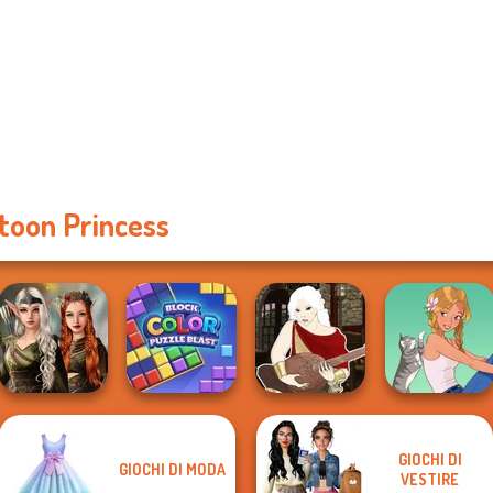
toon Princess
Elven Kingdom
GIOCHI DI
GIOCHI DI MODA
Forest Of
Block Color
Manga Creator -
VESTIRE
Wonder...
Puzzle Blast
Fantasy World...
A Girl And Her Pet