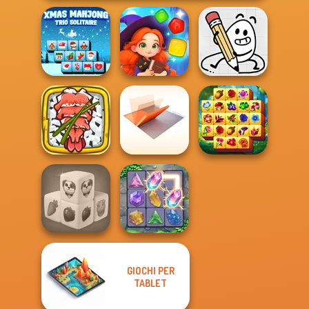
Xmas Mahjong
Magic and
Trio Solitaire
Wizards Match
Egg Adventure
Giant Sushi:
Merge Master
Folding Blocks
Spring Tile
Game
Puzzle
Master
GIOCHI PER
Farm Mahjong
TABLET
3D
Crystal Connect