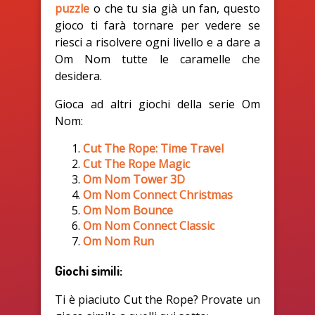
puzzle
o che tu sia già un fan, questo
gioco ti farà tornare per vedere se
riesci a risolvere ogni livello e a dare a
Om Nom tutte le caramelle che
desidera.
Gioca ad altri giochi della serie Om
Nom:
Cut The Rope: Time Travel
Cut The Rope Magic
Om Nom Tower 3D
Om Nom Connect Christmas
Om Nom Bounce
Om Nom Connect Classic
Om Nom Run
Giochi simili:
Ti è piaciuto Cut the Rope? Provate un