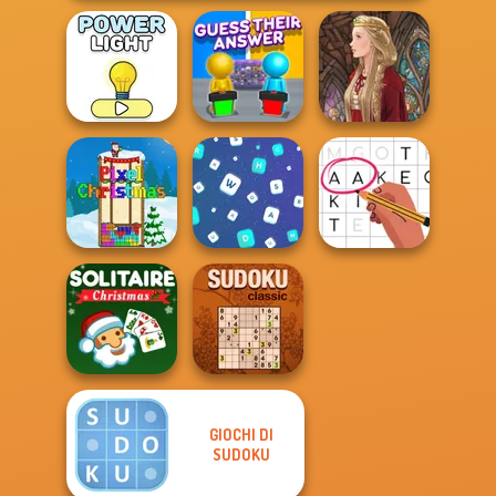
Guess Their
Power Light
Answer
Medieval Doll
Pixel Christmas
Words Match
Letters Match
GIOCHI DI
Solitaire Classic
SUDOKU
Christmas
Sudoku Classic