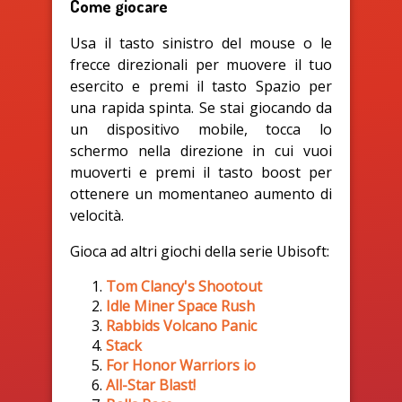
Come giocare
Usa il tasto sinistro del mouse o le
frecce direzionali per muovere il tuo
esercito e premi il tasto Spazio per
una rapida spinta. Se stai giocando da
un dispositivo mobile, tocca lo
schermo nella direzione in cui vuoi
muoverti e premi il tasto boost per
ottenere un momentaneo aumento di
velocità.
Gioca ad altri giochi della serie Ubisoft:
Tom Clancy's Shootout
Idle Miner Space Rush
Rabbids Volcano Panic
Stack
For Honor Warriors io
All-Star Blast!