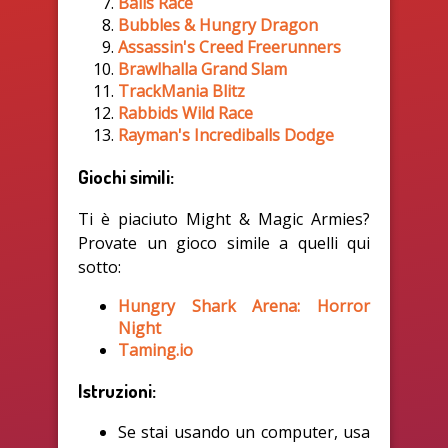
Balls Race
Bubbles & Hungry Dragon
Assassin's Creed Freerunners
Brawlhalla Grand Slam
TrackMania Blitz
Rabbids Wild Race
Rayman's Incrediballs Dodge
Giochi simili:
Ti è piaciuto Might & Magic Armies?
Provate un gioco simile a quelli qui
sotto:
Hungry Shark Arena: Horror
Night
Taming.io
Istruzioni:
Se stai usando un computer, usa