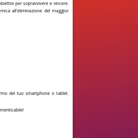
iettivi per sopravvivere e vincere.
emica all'eliminazione del maggior
ermo del tuo smartphone o tablet.
imenticabile!