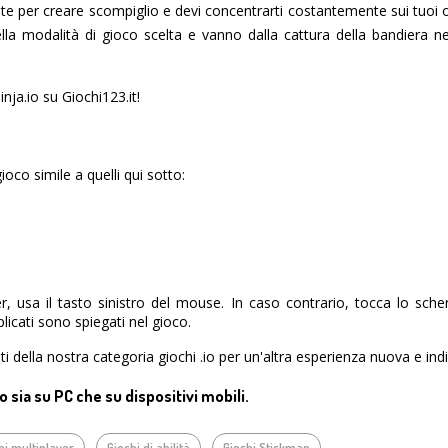
te per creare scompiglio e devi concentrarti costantemente sui tuoi ob
ella modalità di gioco scelta e vanno dalla cattura della bandiera n
nja.io su Giochi123.it!
ioco simile a quelli qui sotto:
, usa il tasto sinistro del mouse. In caso contrario, tocca lo sch
licati sono spiegati nel gioco.
uiti della nostra categoria giochi .io per un'altra esperienza nuova e ind
sia su PC che su dispositivi mobili.
hi multiplayer
Giochi di abilità
Giochi Stickman