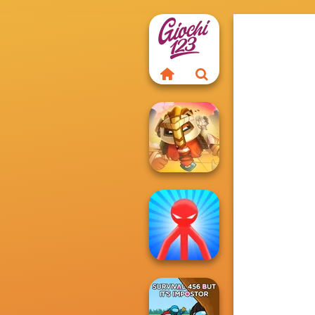
For Honor
Warriors io
Red Stickman vs