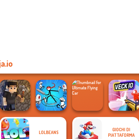
a.io
GIOCHI DI
LOLBEANS
Stickman Rogue
Ultimate Flying
PIATTAFORMA
Vectaria.io
Online
Car
Veck.io