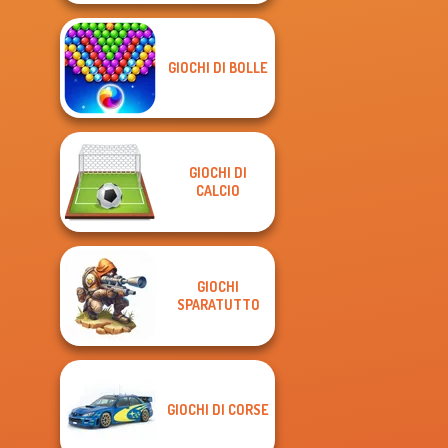
GIOCHI DI BOLLE
GIOCHI DI
CALCIO
GIOCHI
SPARATUTTO
GIOCHI DI CORSE