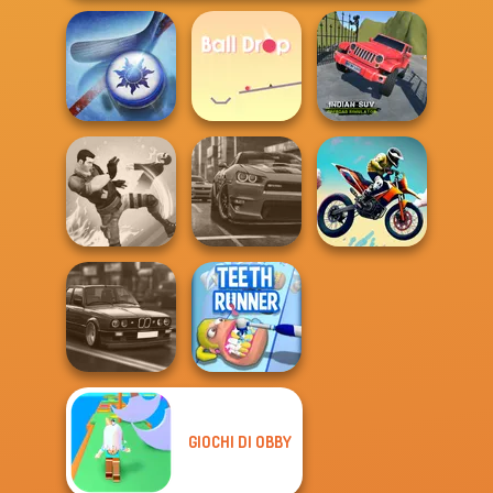
Indian SUV
Offroad
Air Hockey Cup
Ball Drop
Simulator
Gang Brawlers
Real City Driver
Bike Jump
GIOCHI DI OBBY
Highway Cars
Traffic Racer
Teeth Runner