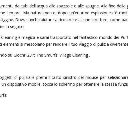
rumenti, dai tubi dell'acqua alle spazzole o alle spugne. Alla fine della 
o come sempre. Ma naturalmente, dopo un'enorme esplosione c'è molt
uliggine. Dovrai anche aiutare a ricostruire alcune strutture, come panch
re in seguito.
Cleaning è magica e sarai trasportato nel fantastico mondo dei Puffi, 
sti elementi si mescolano per rendere il tuo viaggio di pulizia diverte
cando su Giochi123.it The Smurfs: Village Cleaning .
ggetti di pulizia e premi il tasto sinistro del mouse per selezionare
un dispositivo mobile, tocca lo schermo per ottenere la stessa funzio
urfs: