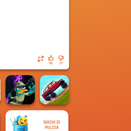
181
37
GIOCHI DI
Agent P Rebel
Hill Climbing
PULIZIA
Spy
Mania