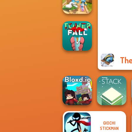
Cooking
The Smurfs:
Skate Rush
The
Tower Fall
GIOCHI
STICKMAN
Bloxd.io
Stack