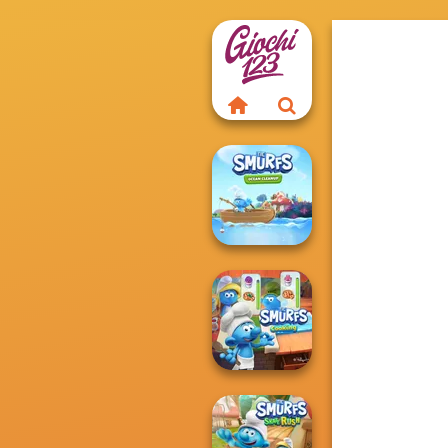
The Smurfs:
Ocean Cleanup
The Smurfs: