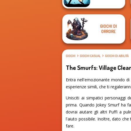
GIOCHI DI
ORRORE
GIOCHI
GIOCHI CASUAL
GIOCHI DI ABILITÀ
The Smurfs: Village Clea
Entra nell'emozionante mondo di T
esperienze simili, che ti regalerann
Unisciti ai simpatici personaggi d
prima. Quando Jokey Smurf ha fatt
dovrai aiutare gli altri Puffi a p
l'aiuto possibile. Inoltre, dato che
fare.