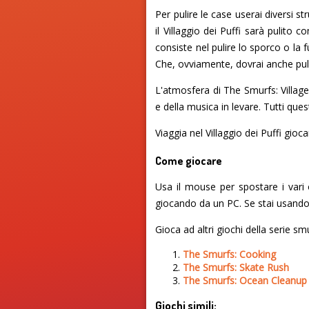
Per pulire le case userai diversi st
il Villaggio dei Puffi sarà pulit
consiste nel pulire lo sporco o la f
Che, ovviamente, dovrai anche puli
L'atmosfera di The Smurfs: Village 
e della musica in levare. Tutti que
Viaggia nel Villaggio dei Puffi gio
Come giocare
Usa il mouse per spostare i vari o
giocando da un PC. Se stai usando 
Gioca ad altri giochi della serie sm
The Smurfs: Cooking
The Smurfs: Skate Rush
The Smurfs: Ocean Cleanup
Giochi simili: