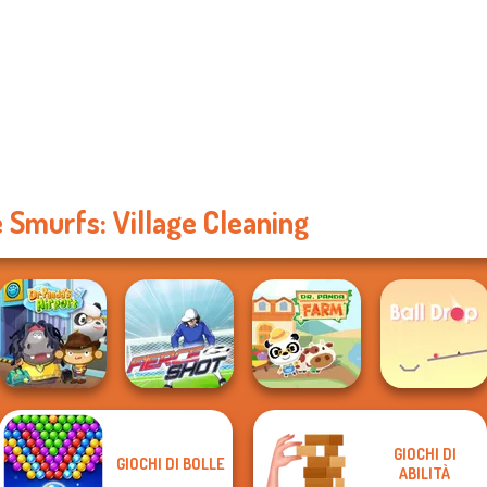
 Smurfs: Village Cleaning
GIOCHI DI
GIOCHI DI BOLLE
ABILITÀ
Dr. Panda Airport
Fierce Shot
Dr. Panda Farm
Ball Drop