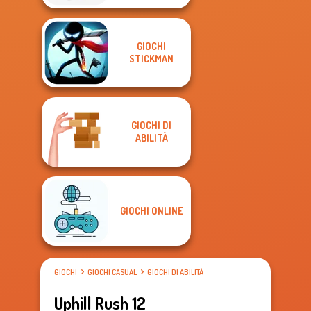
GIOCHI
STICKMAN
GIOCHI DI
ABILITÀ
GIOCHI ONLINE
GIOCHI
GIOCHI CASUAL
GIOCHI DI ABILITÀ
Uphill Rush 12