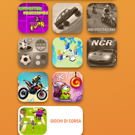
Geometry Dash:
FreezeNova
Hill Climbing
High Speed Crazy
Game
Mania
Bike
Mind Games for
2-3-4 Player
State Connect
Night City Racing
GIOCHI DI CORSA
Cut The Rope:
Bike Jump
Time Travel