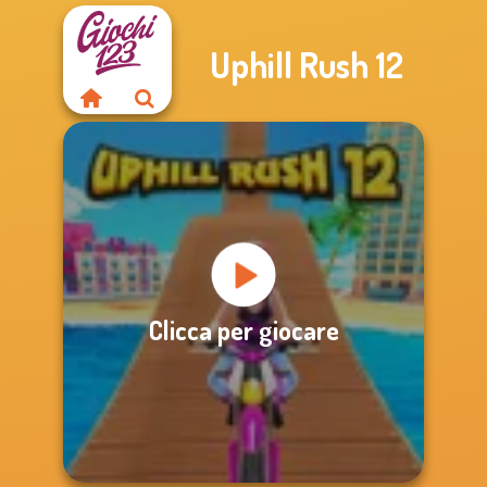
Uphill Rush 12
Clicca per giocare