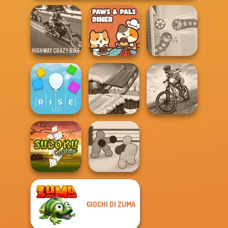
Highway Crazy
Paws & Pals
Bike
Diner
Soccer Snakes
MX Offroad
Rise Up
Snow Ride 3D
Master
GIOCHI DI ZUMA
Boxing Gang
Sudoku Village
Stars