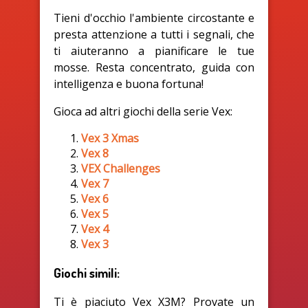
Tieni d'occhio l'ambiente circostante e
presta attenzione a tutti i segnali, che
ti aiuteranno a pianificare le tue
mosse. Resta concentrato, guida con
intelligenza e buona fortuna!
Gioca ad altri giochi della serie Vex:
Vex 3 Xmas
Vex 8
VEX Challenges
Vex 7
Vex 6
Vex 5
Vex 4
Vex 3
Giochi simili:
Ti è piaciuto Vex X3M? Provate un