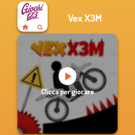
Vex X3M
Clicca per giocare