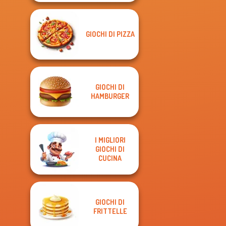
GIOCHI DI PIZZA
GIOCHI DI
HAMBURGER
I MIGLIORI
GIOCHI DI
CUCINA
GIOCHI DI
FRITTELLE