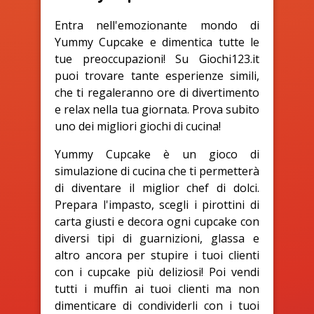
Entra nell'emozionante mondo di
Yummy Cupcake e dimentica tutte le
tue preoccupazioni! Su Giochi123.it
puoi trovare tante esperienze simili,
che ti regaleranno ore di divertimento
e relax nella tua giornata. Prova subito
uno dei migliori giochi di cucina!
Yummy Cupcake è un gioco di
simulazione di cucina che ti permetterà
di diventare il miglior chef di dolci.
Prepara l'impasto, scegli i pirottini di
carta giusti e decora ogni cupcake con
diversi tipi di guarnizioni, glassa e
altro ancora per stupire i tuoi clienti
con i cupcake più deliziosi! Poi vendi
tutti i muffin ai tuoi clienti ma non
dimenticare di condividerli con i tuoi