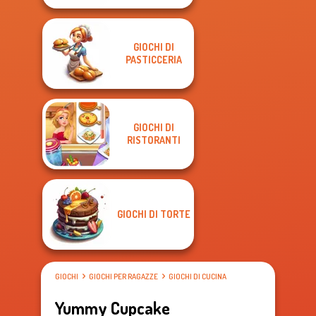
GIOCHI DI
PASTICCERIA
GIOCHI DI
RISTORANTI
GIOCHI DI TORTE
GIOCHI
GIOCHI PER RAGAZZE
GIOCHI DI CUCINA
Yummy Cupcake