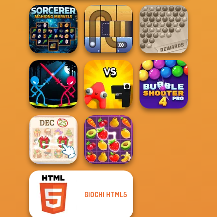
Sorcerer
Bubble Shooter
Mahjong Marvels
Free the Ball
Extreme
Stick Duel:
Alphabet: Merge
Bubble Shooter
Medieval Wars
And Fight
Pro 4
GIOCHI HTML5
KrisMas Mahjong
2
Fruit Mahjong