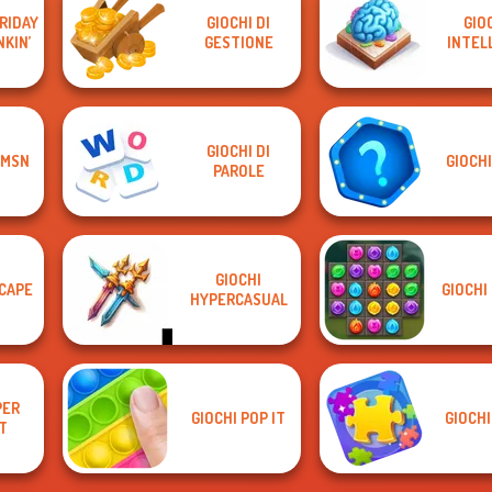
FRIDAY
GIOCHI DI
GIOC
NKIN’
GESTIONE
INTEL
GIOCHI DI
 MSN
GIOCHI
PAROLE
GIOCHI
SCAPE
GIOCHI
HYPERCASUAL
PER
GIOCHI POP IT
GIOCHI
T