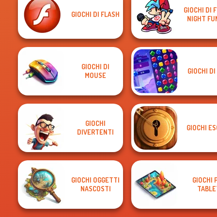
GIOCHI DI 
GIOCHI DI FLASH
NIGHT FU
GIOCHI DI
GIOCHI DI
MOUSE
GIOCHI
GIOCHI E
DIVERTENTI
GIOCHI OGGETTI
GIOCHI 
NASCOSTI
TABLE