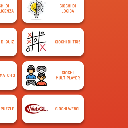
HI DI
GIOCHI DI
LIGENZA
LOGICA
 DI QUIZ
GIOCHI DI TRIS
GIOCHI
 MATCH 3
MULTIPLAYER
 PUZZLE
GIOCHI WEBGL