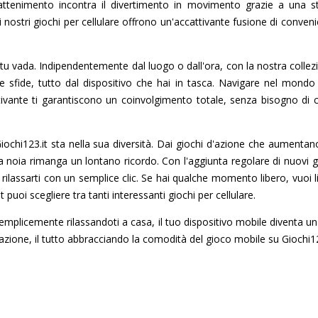
ttenimento incontra il divertimento in movimento grazie a una strao
i nostri giochi per cellulare offrono un'accattivante fusione di conve
tu vada. Indipendentemente dal luogo o dall'ora, con la nostra collezion
ere sfide, tutto dal dispositivo che hai in tasca. Navigare nel mondo
cattivante ti garantiscono un coinvolgimento totale, senza bisogno di
 Giochi123.it sta nella sua diversità. Dai giochi d'azione che aumen
 la noia rimanga un lontano ricordo. Con l'aggiunta regolare di nuov
 e rilassarti con un semplice clic. Se hai qualche momento libero, vuo
puoi scegliere tra tanti interessanti giochi per cellulare.
semplicemente rilassandoti a casa, il tuo dispositivo mobile diventa un
zzazione, il tutto abbracciando la comodità del gioco mobile su Giochi12