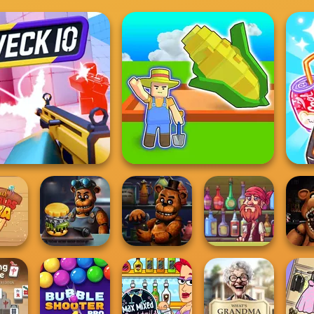
A
Veck.io
My Garden Journey
 the
Pirate Bartender
FNAF:
Pizza
FNAF Burger
FNAF Bartender
Captain's Gro...
the