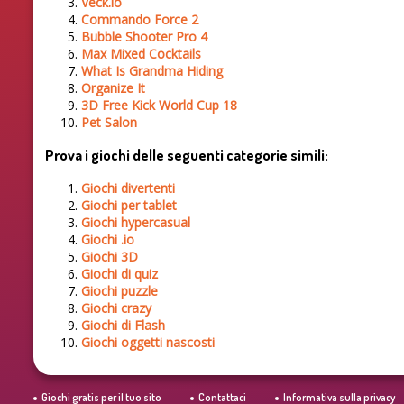
Veck.io
Commando Force 2
Bubble Shooter Pro 4
Max Mixed Cocktails
What Is Grandma Hiding
Organize It
3D Free Kick World Cup 18
Pet Salon
Prova i giochi delle seguenti categorie simili:
Giochi divertenti
Giochi per tablet
Giochi hypercasual
Giochi .io
Giochi 3D
Giochi di quiz
Giochi puzzle
Giochi crazy
Giochi di Flash
Giochi oggetti nascosti
Giochi gratis per il tuo sito
Contattaci
Informativa sulla privacy