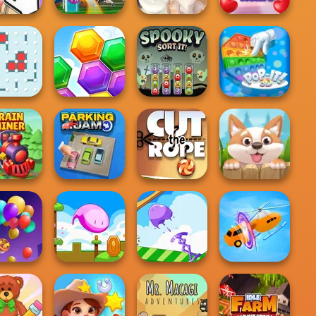
3D Free Kick
Valentine Hidden
anize It
World Cup 18
Pet Salon
Heart
and Boxes
Hexa
Spooky Sort It!
Pop It! 3D
in Miner
Parking Jam
Cut the Rope
Puppy Blast