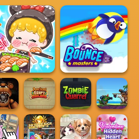
SMR Girl: Livestream
Mukbang
Bouncemasters
Clash Of The
 Night at
Ancient Egypt
Deep Sea
 Dentist
Mahjong
Zombie Quarrel
Monsters