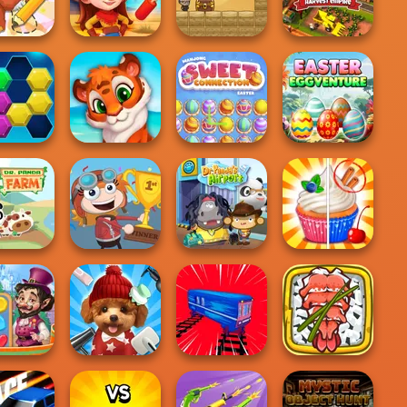
n Match 3D
Mini Steps
Mini Springs
Shape-shifting
 Insight
Mr. Macagi
aster
Wild West Match
Adventures
Idle Farm
Mahjong Sweet
Easter
le Fever
Mosaic Artimo
Easter
Eggventure
anda Farm
Poptropica
Dr. Panda Airport
Rachel Holmes
Giant Sushi: