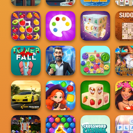
Mahjon
Hand Me The
Handless
Tripeaks Solitaire
Home
Goods
Millionaire
Holiday
Scandinav
Fruit Mahjong
Fun Colors
Mystic Mahjong
Sudoku C
LandLord Rent
Emerl
Tower Fall
out - Real Estat...
Fruit Party
Solita
Magic and
Farm Mahjong