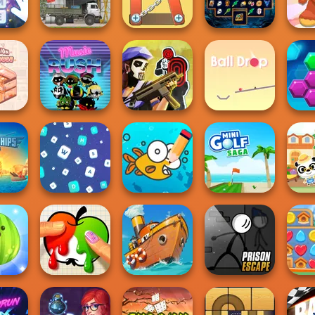
atch 5
Survival
Cat Sorter Puzzle
Crystal Connect
Balloo
Nuts & Bolts
Sorcerer
Wipe
etters
The Cargo
Puzzle
Mahjong Marvels
M
sign:
Tom Clancy's
ouse
Music Rush
Shootout
Ball Drop
Puzz
hips
Cute Coloring
da
Words Match
Games
Mini Golf Saga
Dr. P