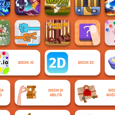
Fruit
Prison Escape
Vega 
her
Paint It
Clean the Ocean
Online
edrun
Sorting Sorcery
Sudoku Village
Free the Ball
Drag
GIOCHI .IO
GIOCHI 2D
Bubbl
hjong
Roshambo
Timberman
The Shape
Va
 DA
GIOCHI DI
GIOC
O
ABILITÀ
AVVE