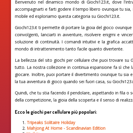
Benvenuto nel dinamico mondo di Giochi123.it, dove l'intra
accompagnarti e farti godere il tempo libero ovunque tu sia, 
mobile ed esploriamo questa categoria su Giochi123.it.
Giochi123.it ti permette di portare la gioia del gioco ovunque 
coinvolgenti, lanciarti in avventure, risolvere enigmi e vinc
soluzione di continuità. I comandi intuitivi e la grafica ac
mondo di intrattenimento tanto facile quanto divertente.
La bellezza del sito giochi per cellulare che puoi trovare su
tutto. La nostra collezione in continua espansione fa sì che
giocare. Inoltre, puoi portare il divertimento ovunque tu sia
la tua avventura di gioco quando sei fuori casa, su Giochi123.it 
Quindi, che tu stia facendo il pendolare, aspettando in fila o 
della competizione, la gioia della scoperta e il senso di reali
Ecco le giochi per cellulare più popolari:
Tripeaks Solitaire Holiday
Mahjong At Home - Scandinavian Edition