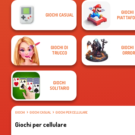
GIOCHI 
GIOCHI CASUAL
PIATTAF
GIOCHI DI
GIOCHI 
TRUCCO
ORROR
GIOCHI
SOLITARIO
GIOCHI
GIOCHI CASUAL
GIOCHI PER CELLULARE
Giochi per cellulare