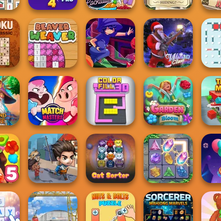
g At
 -
Bubble Shooter
Max Mixed
What Is Grandma
ian...
Pro 4
Cocktails
Hiding
Org
lassic
Beaver Weaver
Mirror Wizard
Winter Clash 3D
Dots 
and
ire
Match Masters
Color Fill 3D
Garden Bloom
Tra
Last Day On Earth