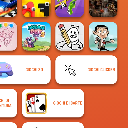
Mix: Fairy
Merge Master
Town
Pet Salon 2
Train Drift
Game
Alphabet: Merge
Merge 2048 Gun
Mystic Object
 Race 3D
And Fight
Rush
Hunt
GIOCHI 3D
GIOCHI CLICKER
e Shooter
lentine
Dream Pet Link 2
Egg Adventure
Mr Bean Jump
HI DI
GIOCHI DI CARTE
NTURA