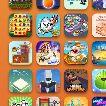
Mr. Racer
Wizards Match
3D
Hawaii M
Mini Guardians
Bubble Shooter
Casual
Castle Defense
HD 3
Crossword
Bubble L
Spring Tile
Home De
Master
Draw To Smash!
Pocket Parking
Small H
Idle Miner Space
Rabbids Volcano
Battles
Home Pin 1
Rush
Panic
Arma