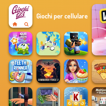
Giochi per cellulare
Cut The Rope
Magic
State Connect
Poxel.io
Commando
Cooking Stories:
Around
Teeth Runner
Force 2
Fun Cafe
Worlds 