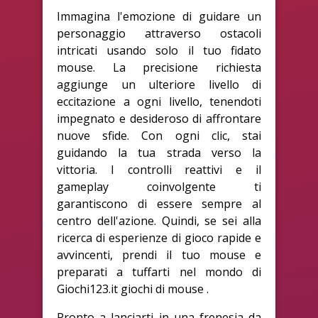
Immagina l'emozione di guidare un
personaggio attraverso ostacoli
intricati usando solo il tuo fidato
mouse. La precisione richiesta
aggiunge un ulteriore livello di
eccitazione a ogni livello, tenendoti
impegnato e desideroso di affrontare
nuove sfide. Con ogni clic, stai
guidando la tua strada verso la
vittoria. I controlli reattivi e il
gameplay coinvolgente ti
garantiscono di essere sempre al
centro dell'azione. Quindi, se sei alla
ricerca di esperienze di gioco rapide e
avvincenti, prendi il tuo mouse e
preparati a tuffarti nel mondo di
Giochi123.it giochi di mouse .
Pronto a lanciarti in una frenesia da