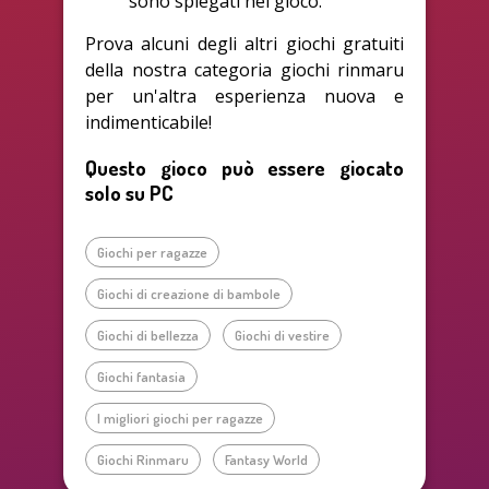
sono spiegati nel gioco.
Prova alcuni degli altri giochi gratuiti
della nostra categoria giochi rinmaru
per un'altra esperienza nuova e
indimenticabile!
Questo gioco può essere giocato
solo su PC
Giochi per ragazze
Giochi di creazione di bambole
Giochi di bellezza
Giochi di vestire
Giochi fantasia
I migliori giochi per ragazze
Giochi Rinmaru
Fantasy World