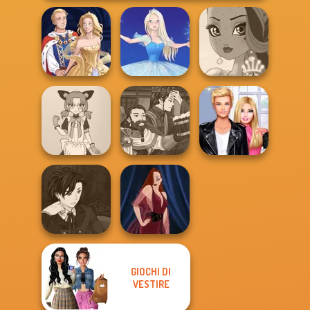
Sun Dress
Ice Ballerina
Fairy Tale High
Manga Creator
Tokyo Mew Mew
World Of
Roomies Blind
Creator
Fantasy...
Date
GIOCHI DI
Manga Creator
Vampire Hunter
VESTIRE
P...
Pin-up Jessica