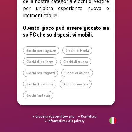
della nostra categoria giochi di vestire
per un'altra esperienza nuova e
indimenticabile!
Questo gioco può essere giocato sia
su PC che su dispositivi mobili.
Giochi per ragazze
Giochi di Moda
Giochi di bellezza
Giochi di trucco
Giochi per ragazzi
Giochi di azione
Giochi di vampiri
Giochi di vestire
Giochi fantasia
Giochi gratis per il tuo sito
Contattaci
Informativa sulla privacy