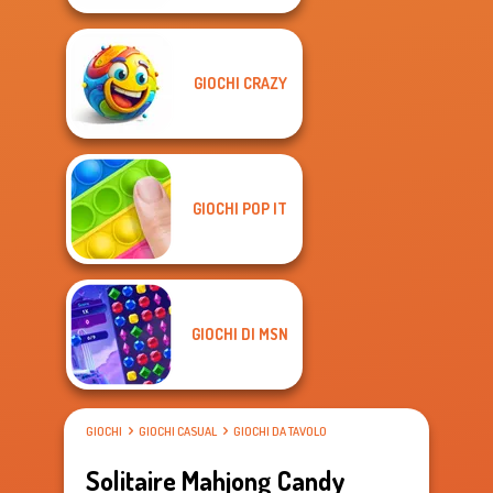
GIOCHI CRAZY
GIOCHI POP IT
GIOCHI DI MSN
GIOCHI
GIOCHI CASUAL
GIOCHI DA TAVOLO
Solitaire Mahjong Candy