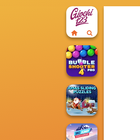
Bubble Shooter
Pro 4
Xmas Sliding