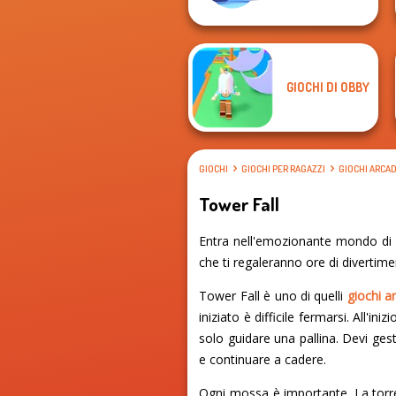
GIOCHI DI OBBY
GIOCHI
GIOCHI PER RAGAZZI
GIOCHI ARCA
Tower Fall
Entra nell'emozionante mondo di To
che ti regaleranno ore di divertime
Tower Fall è uno di quelli
giochi a
iniziato è difficile fermarsi. All'
solo guidare una pallina. Devi gesti
e continuare a cadere.
Ogni mossa è importante. La torre 