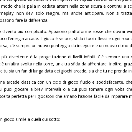
n modo che la palla in caduta atterri nella zona sicura e continui a sc
meplay: non devi solo reagire, ma anche anticipare. Non si tratta 
ossono fare la differenza.
diventa più complicato. Appaiono piattaforme rosse che dovrai evitare 
oco l'energia arcade. Il gioco è veloce, sfida i tuoi riflessi e ogni round 
orsa, c'è sempre un nuovo punteggio da inseguire e un nuovo ritmo d
iù divertente è la progettazione di livelli infiniti. C'è sempre un
un'altra svolta nella torre, un'altra sfida da affrontare. Inoltre, grazie 
che tu sia un fan di lunga data dei giochi arcade, sia che tu ne prenda 
one arcade classica con un ciclo di gioco fluido e soddisfacente, 
ui puoi giocare a brevi intervalli o a cui puoi tornare ogni volta c
a scelta perfetta per i giocatori che amano l'azione facile da imparare 
n gioco simile a quelli qui sotto: