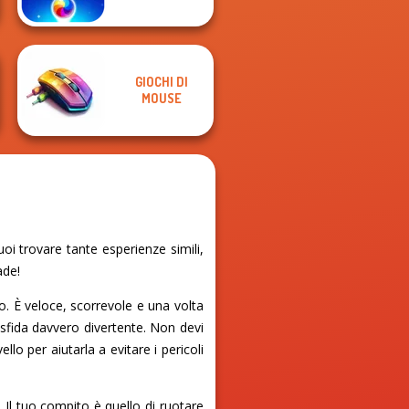
GIOCHI DI
MOUSE
oi trovare tante esperienze simili,
ade!
o. È veloce, scorrevole e una volta
a sfida davvero divertente. Non devi
llo per aiutarla a evitare i pericoli
 Il tuo compito è quello di ruotare