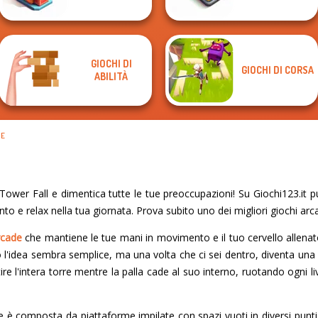
GIOCHI DI
GIOCHI DI CORSA
ABILITÀ
DE
wer Fall e dimentica tutte le tue preoccupazioni! Su Giochi123.it pu
nto e relax nella tua giornata. Prova subito uno dei migliori giochi arc
rcade
che mantiene le tue mani in movimento e il tuo cervello allenat
inizio l'idea sembra semplice, ma una volta che ci sei dentro, diventa un
re l'intera torre mentre la palla cade al suo interno, ruotando ogni live
è composta da piattaforme impilate con spazi vuoti in diversi punti.