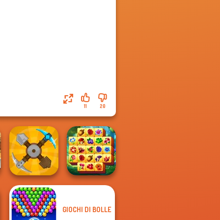
11
20
GIOCHI DI BOLLE
Spring Tile
Craft Drill
Master