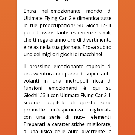
Entra nell'emozionante mondo di
Ultimate Flying Car 2 e dimentica tutte
le tue preoccupazioni! Su Giochi123.it
puoi trovare tante esperienze simili,
che ti regaleranno ore di divertimento
e relax nella tua giornata. Prova subito
uno dei migliori giochi di macchine!
Il prossimo emozionante capitolo di
un'avventura nei panni di super auto
volanti in una metropoli ricca di
funzioni emozionanti è qui su
Giochi123.it con Ultimate Flying Car 2. Il
secondo capitolo di questa serie
promette un'esperienza migliorata
con una serie di nuovi elementi.
Preparati a caratteristiche migliorate,
a una fisica delle auto divertente, a