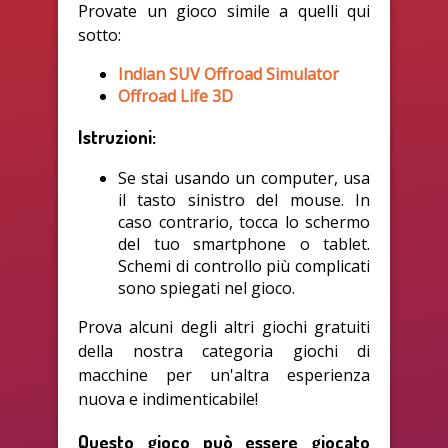
Provate un gioco simile a quelli qui
sotto:
Indian SUV Offroad Simulator
Offroad Life 3D
Istruzioni:
Se stai usando un computer, usa
il tasto sinistro del mouse. In
caso contrario, tocca lo schermo
del tuo smartphone o tablet.
Schemi di controllo più complicati
sono spiegati nel gioco.
Prova alcuni degli altri giochi gratuiti
della nostra categoria giochi di
macchine per un'altra esperienza
nuova e indimenticabile!
Questo gioco può essere giocato