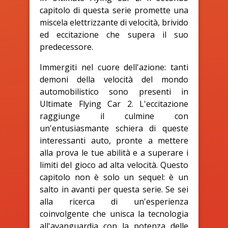
capitolo di questa serie promette una
miscela elettrizzante di velocità, brivido
ed eccitazione che supera il suo
predecessore.
Immergiti nel cuore dell'azione: tanti
demoni della velocità del mondo
automobilistico sono presenti in
Ultimate Flying Car 2. L'eccitazione
raggiunge il culmine con
un'entusiasmante schiera di queste
interessanti auto, pronte a mettere
alla prova le tue abilità e a superare i
limiti del gioco ad alta velocità. Questo
capitolo non è solo un sequel: è un
salto in avanti per questa serie. Se sei
alla ricerca di un'esperienza
coinvolgente che unisca la tecnologia
all'avanguardia con la potenza delle