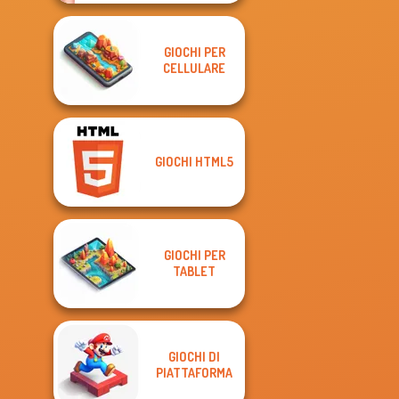
GIOCHI PER
CELLULARE
GIOCHI HTML5
GIOCHI PER
TABLET
GIOCHI DI
PIATTAFORMA