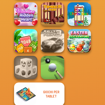
Valentine Hidden
Heart
Timberman
Pixel Christmas
Tropical Cubes
Easter
2048
Rally Point 3
Eggventure
GIOCHI PER
Farm Mahjong
TABLET
3D
Pool Master 3D