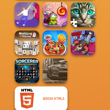
Cut The Rope:
Balance It
Time Travel
Favorite Puzzles
Mahjong At
Home -
Scandinavian...
Cooking Live
Obby Flip
GIOCHI HTML5
Sorcerer
Mahjong Marvels
Real City Driver