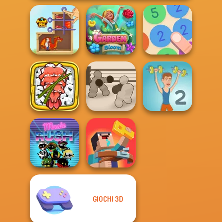
Home Pin 1
Garden Bloom
Merge 13
Giant Sushi:
Merge Master
Boxing Gang
Game
Stars
Muscle Clicker 2
GIOCHI 3D
Noob: Zombie
Music Rush
Prison Escape