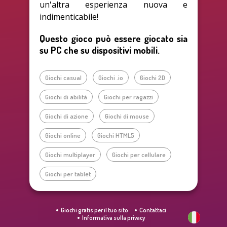
un'altra esperienza nuova e
indimenticabile!
Questo gioco può essere giocato sia
su PC che su dispositivi mobili.
Giochi casual
Giochi .io
Giochi 2D
Giochi di abilità
Giochi per ragazzi
Giochi di azione
Giochi di mouse
Giochi online
Giochi HTML5
Giochi multiplayer
Giochi per cellulare
Giochi per tablet
Giochi gratis per il tuo sito
Contattaci
Informativa sulla privacy