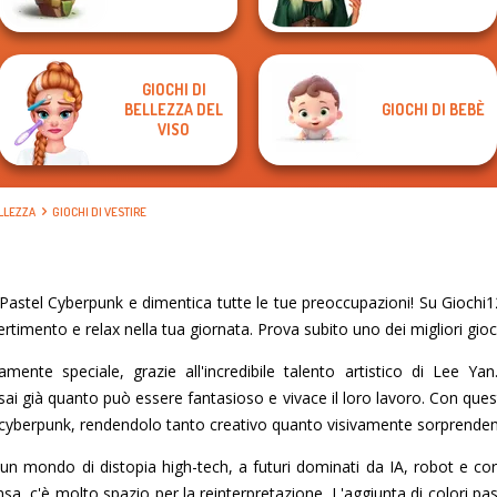
GIOCHI DI
BELLEZZA DEL
GIOCHI DI BEBÈ
VISO
ELLEZZA
GIOCHI DI VESTIRE
astel Cyberpunk e dimentica tutte le tue preoccupazioni! Su Giochi12
vertimento e relax nella tua giornata. Prova subito uno dei migliori gioch
ente speciale, grazie all'incredibile talento artistico di Lee Ya
 sai già quanto può essere fantasioso e vivace il loro lavoro. Con qu
 cyberpunk, rendendolo tanto creativo quanto visivamente sorprenden
un mondo di distopia high-tech, a futuri dominati da IA, robot e c
sa, c'è molto spazio per la reinterpretazione. L'aggiunta di colori p