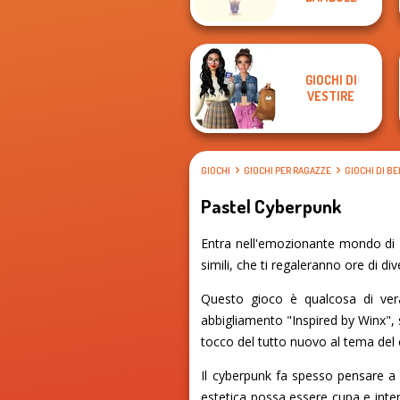
GIOCHI DI
VESTIRE
GIOCHI
GIOCHI PER RAGAZZE
GIOCHI DI B
Pastel Cyberpunk
Entra nell'emozionante mondo di P
simili, che ti regaleranno ore di di
Questo gioco è qualcosa di veram
abbigliamento "Inspired by Winx",
tocco del tutto nuovo al tema del
Il cyberpunk fa spesso pensare a 
estetica possa essere cupa e inten