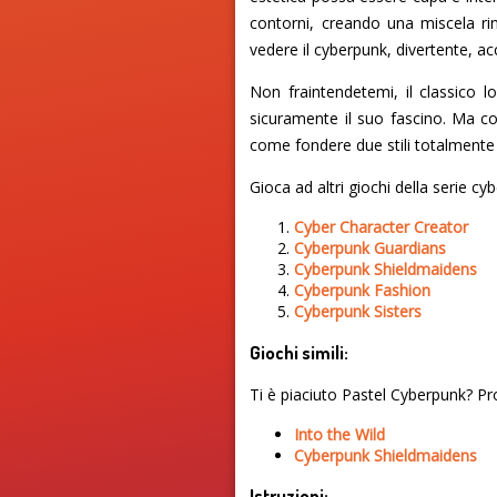
contorni, creando una miscela ri
vedere il cyberpunk, divertente, acc
Non fraintendetemi, il classico l
sicuramente il suo fascino. Ma co
come fondere due stili totalmente
Gioca ad altri giochi della serie cy
Cyber Character Creator
Cyberpunk Guardians
Cyberpunk Shieldmaidens
Cyberpunk Fashion
Cyberpunk Sisters
Giochi simili:
Ti è piaciuto Pastel Cyberpunk? Pro
Into the Wild
Cyberpunk Shieldmaidens
Istruzioni: