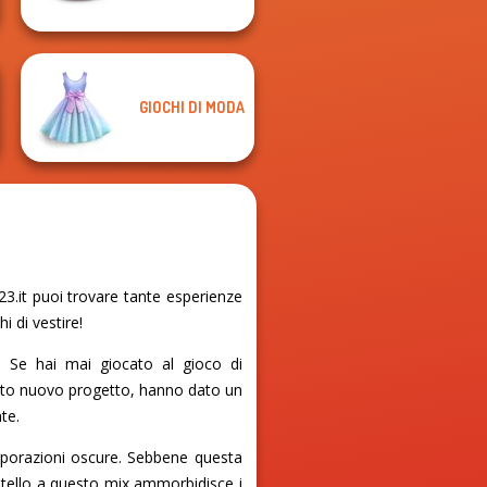
GIOCHI DI MODA
3.it puoi trovare tante esperienze
i di vestire!
n. Se hai mai giocato al gioco di
esto nuovo progetto, hanno dato un
te.
orporazioni oscure. Sebbene questa
astello a questo mix ammorbidisce i