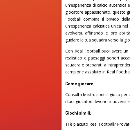
un'esperienza di calcio autentica 
giocatore appassionato, questo gio
Football combina il brivido de
un'esperienza calcistica unica nel
evolversi, affinando le loro abil
guidare la tua squadra verso la glo
Con Real Football puoi avere un a
realistico e paesaggi sonori accat
squadra e preparati a intraprendere
campione assoluto in Real Football?
Come giocare
Consulta le istruzioni di gioco per 
i tuoi giocatori devono muoversi e 
Giochi simili:
Ti è piaciuto Real Football? Provate