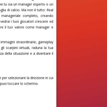
 Che tu sia un manager esperto o un
lia di calcio. Ma non è tutto: Real
o manageriale completo, creando
vedrai i tuoi giocatori crescere ed
trare il tuo valore come manager e
n immagini straordinarie, gameplay
li scarpini virtuali, raduna la tua
za della situazione e a diventare il
e per selezionare la direzione in cui
, puoi toccare lo schermo.