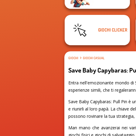
GIOCHI CLICKER
GIOCHI
GIOCHI CASUAL
Save Baby Capybaras: Pul
Entra nell'emozionante mondo di Sa
esperienze simili, che ti regaleran
Save Baby Capybaras: Pull Pin è un
e riunirli al loro papà. La chiave de
possono rovinare la tua strategia, q
Man mano che avanzerai nei vari l
giochi fisici e giochi di salvataggi