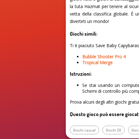
la tuta Hazmat per tenere al sicuro
vetta della classifica globale. È
divertirti un mondo!
Giochi simili:
Ti è piaciuto Save Baby Capybaras: 
Bubble Shooter Pro 4
Tropical Merge
Istruzioni:
Se stai usando un computer
Schemi di controllo più comp
Prova alcuni degli altri giochi grat
Questo gioco può essere giocato 
Giochi casual
Giochi 2D
Gioc