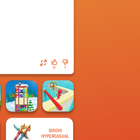
12
7
GIOCHI
HYPERCASUAL
Pixel Christmas
Fun Race 3D