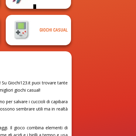
GIOCHI CASUAL
 Su Giochi123.it puoi trovare tante
igliori giochi casual!
 per salvare i cuccioli di capibara
li possono sembrare utili ma in realtà
aggi. Il gioco combina elementi di
e gli acidi e i birilli a tempo e usa