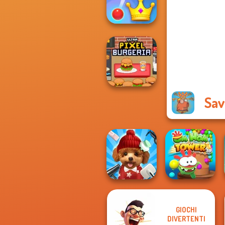
Sorting Sorcery
Royal Bubble
Blast
Sav
Ultra Pixel
Burgeria
GIOCHI
Om Nom Tower
DIVERTENTI
Pet Salon 2
3D