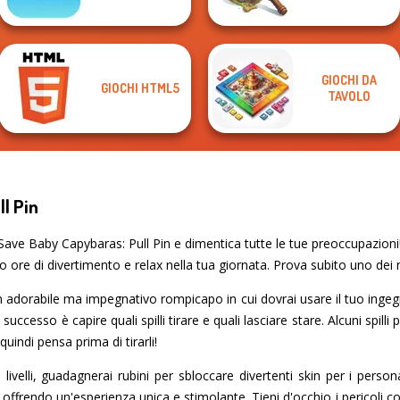
GIOCHI DA
GIOCHI HTML5
TAVOLO
l Pin
ve Baby Capybaras: Pull Pin e dimentica tutte le tue preoccupazioni!
no ore di divertimento e relax nella tua giornata. Prova subito uno dei m
 adorabile ma impegnativo rompicapo in cui dovrai usare il tuo ingegno
l successo è capire quali spilli tirare e quali lasciare stare. Alcuni spil
uindi pensa prima di tirarli!
ivelli, guadagnerai rubini per sbloccare divertenti skin per i person
o, offrendo un'esperienza unica e stimolante. Tieni d'occhio i pericoli com