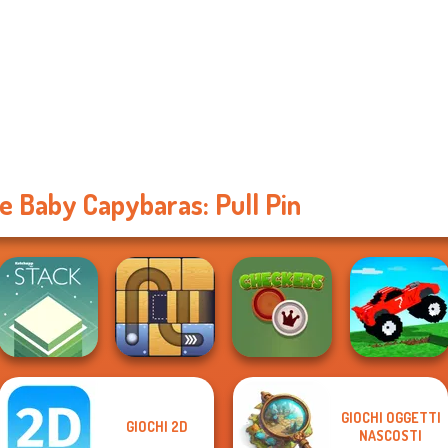
e Baby Capybaras: Pull Pin
GIOCHI OGGETTI
GIOCHI 2D
Funny Mad
NASCOSTI
Stack
Free the Ball
Checkers
Racing