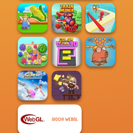
My Garden
Journey
Train Miner
Fun Race 3D
Save Baby
Capybaras: Pull
Fruit Party
Color Fill 3D
Pin
Falling Art
GIOCHI WEBGL
Ragdoll
Simulator
Gold Mine