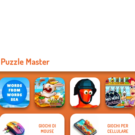
 Puzzle Master
GIOCHI DI
GIOCHI PER
Words From
Rabbids Volcano
Max Mixed
MOUSE
CELLULARE
Words: Sea
Panic
Funny Shooter
Cocktails