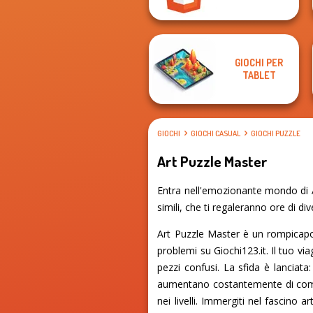
GIOCHI PER
TABLET
GIOCHI
GIOCHI CASUAL
GIOCHI PUZZLE
Art Puzzle Master
Entra nell'emozionante mondo di A
simili, che ti regaleranno ore di di
Art Puzzle Master è un rompicapo 
problemi su Giochi123.it. Il tuo vi
pezzi confusi. La sfida è lanciata
aumentano costantemente di comple
nei livelli. Immergiti nel fascino 