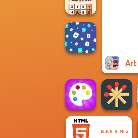
Muscle Clicker
OMG Word
Rainbow
Art
Words Match
GIOCHI HTML5
Matchstick
Fun Colors
Puzzles