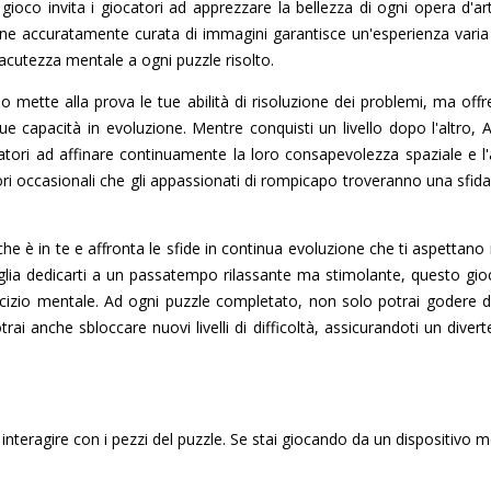
Il gioco invita i giocatori ad apprezzare la bellezza di ogni opera d'
ione accuratamente curata di immagini garantisce un'esperienza vari
 acutezza mentale a ogni puzzle risolto.
o mette alla prova le tue abilità di risoluzione dei problemi, ma of
tue capacità in evoluzione. Mentre conquisti un livello dopo l'altro,
tori ad affinare continuamente la loro consapevolezza spaziale e l'at
ori occasionali che gli appassionati di rompicapo troveranno una sfida
he è in te e affronta le sfide in continua evoluzione che ti aspettano 
glia dedicarti a un passatempo rilassante ma stimolante, questo gio
rcizio mentale. Ad ogni puzzle completato, non solo potrai godere d
ai anche sbloccare nuovi livelli di difficoltà, assicurandoti un divert
 interagire con i pezzi del puzzle. Se stai giocando da un dispositivo mo