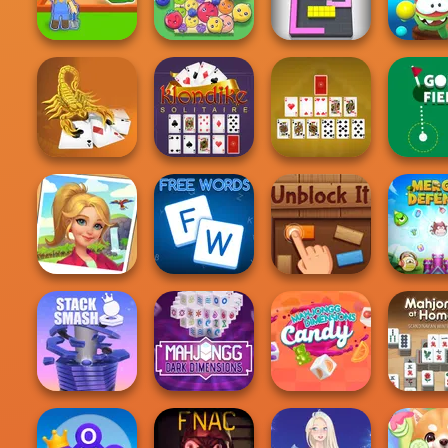
Fly THIS!
Tycoon
Conveyor Deli
Shopping 
My Garden
Om Nom 
Journey
Fruit Party
Color Fill 3D
3D
Scorpion
Klondike
Solitaire
Solitaire Classic
Pyramid Solitaire
Golf Fi
Tropical Merge
Free Words
Unblock It
Merge De
Mahjong Dark
Mahjongg
Mahjon