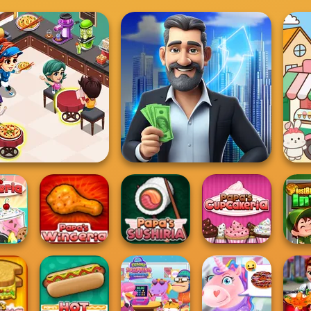
oking Restaurant
LandLord Rent out - Real
Kitchen
Estat...
Papa's
Best 
eezeria
Papa's Wingeria
Papa's Sushiria
Cupcakeria