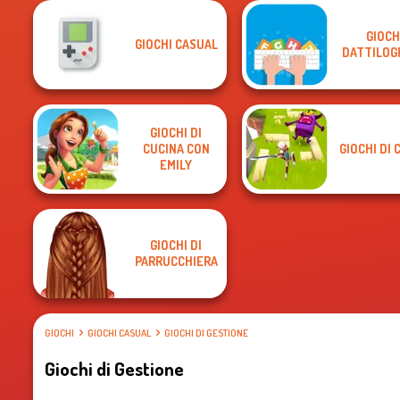
GIOCH
GIOCHI CASUAL
DATTILOG
GIOCHI DI
CUCINA CON
GIOCHI DI 
EMILY
GIOCHI DI
PARRUCCHIERA
GIOCHI
GIOCHI CASUAL
GIOCHI DI GESTIONE
Giochi di Gestione