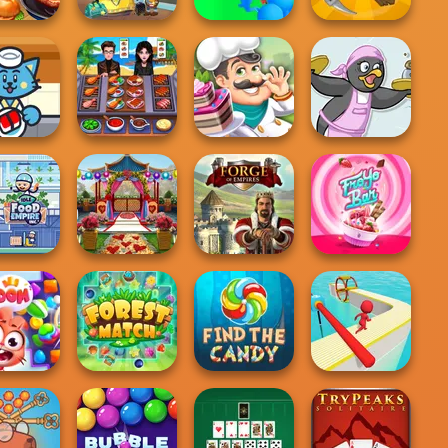
Crowd
ing Fast
Dr. Panda Airport
Lumberjack
Craft Drill
Cooking Chef -
Supply Co.
Food Fever
Cake Shop
Penguin Diner
Mary Knots
ood Empire
Garden Wedding
Inc.
Hidd...
Forge of Empires
FroYo Bar