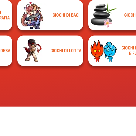
I
GIOCHI DI BACI
GIOCHI
RAFIA
GIOCHI 
CORSA
GIOCHI DI LOTTA
E F