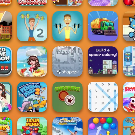
Papa's Hot
Funny Shopping
Unicorns
eeseria
Doggeria
Supermarket
Donuteria
Cook
 War
Muscle Clicker 2
Muscle Clicker
Eco Recycler
Sushi 
Game
Idle F
on
Dream Chefs
Shapez.io
The Final Earth 2