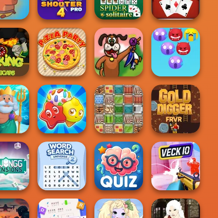
kydom
Forest Match
Find the Candy
Fun Race 3D
ve Baby
aras: Pull
Bubble Shooter
Pin
Pro 4
Spider Solitaire
Tripeaks Solitaire
Emoji Bubble
ng Escape
Pizza Party
Duck Hunter
Shooter
Gold Digger
h Story
Candy Riddles
Patterns Link
FRVR
ahjong