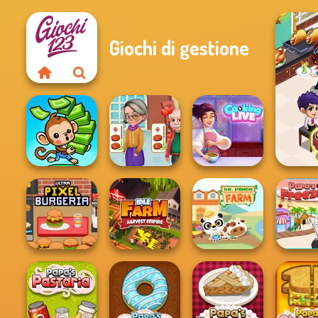
Giochi di gestione
Co
Cooking
Cooking Live: Be
Mini Monkey Mart
Madness
a Chef&Cook
Ultra Pixel
Burgeria
Idle Farm
Dr. Panda Farm
Papa's Fr