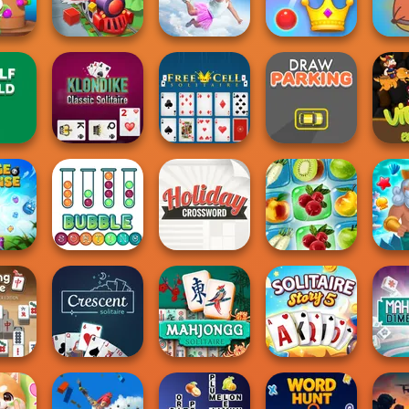
Street
Penguin Diner 2
Checkers
Word Search
S
Falling Art
Sa
Tower
Ragdoll
Royal Bubble
Capyb
Train Miner
Simulator
Blast
Klondike Classic
eld
Solitaire
Free Cell Solitaire
Draw Parking
Viki
Holiday
fense
Bubble Sorting
Crossword
Fruit Connect 2
Fis
g At
M