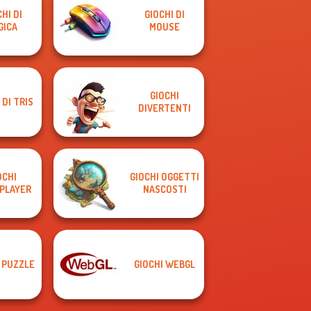
HI DI
GIOCHI DI
GICA
MOUSE
GIOCHI
 DI TRIS
DIVERTENTI
OCHI
GIOCHI OGGETTI
PLAYER
NASCOSTI
 PUZZLE
GIOCHI WEBGL