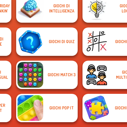
FRIDAY
GIOCHI DI
GIOC
NKIN’
INTELLIGENZA
LO
DI
GIOCHI DI QUIZ
GIOCHI
E
I
GI
GIOCHI MATCH 3
SUAL
MULTI
PER
GIOCHI POP IT
GIOCHI
T