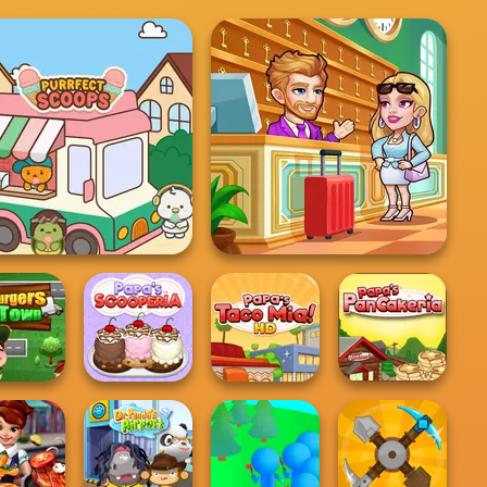
Purr-fect Scoops
Hotel Fever Tycoon
Burgers In
Papa's
Papa's
Town
Scooperia
Papa's Taco Mia
Pancakeria