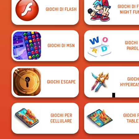
GIOCHI DI 
GIOCHI DI FLASH
NIGHT FU
GIOCHI 
GIOCHI DI MSN
PAROL
GIOCH
GIOCHI ESCAPE
HYPERCA
GIOCHI PER
GIOCHI 
CELLULARE
TABLE