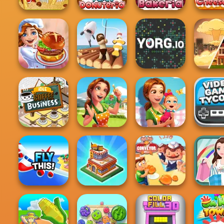
Papa's Pastaria
Papa's Donuteria
Papa's Bakeria
Papa's Ch
Cooking Festival
Raft Life
YORG.io
End of
Delicious -
Delicious -
Idle Coffee
Emily's Home
Emily's New
Video 
Business
Sweet...
Beginn...
Tyco
Shopping Mall