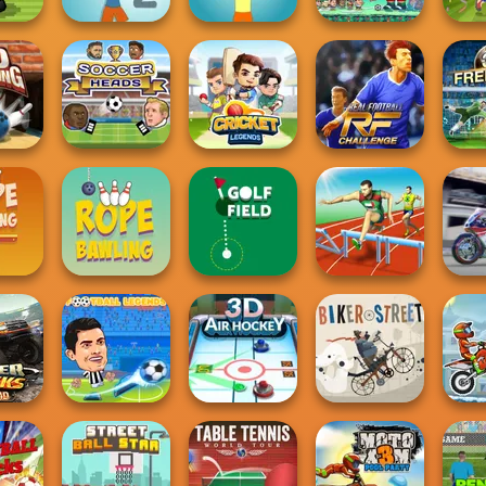
Super Soccer
Noggins
Fo
andom
Muscle Clicker 2
Muscle Clicker
Christmas
Super
Real Football
ling
Soccer Heads
Cricket Legends
Challenge
Free K
Super
ling 2
Rope Bawling
Golf Field
Hurdles Heroes
rucks
Football