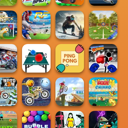
otball
stars 2024
Fierce Shot
Moto Boss
Goalkeeper Wiz
Snowboard King
ick Classic
Real Football
2024
Archery Master
 Bike Wild
Stickman Boxing
Race
Table Tennis Pro
Ping Pong
KO Champion
Moto X3M