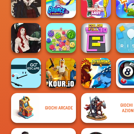
Ultimate Flying
Bike Jump
Car
Winter Clash 3D
Gravity S
Cut The
Gothic Heroine
Bouncemasters
Who Dies Last
Magi
Casual Magic
Maker 2.0
Fruit Party
Color Fill 3D
Rise 
GIOCHI 
GIOCHI ARCADE
AZION
Go Escape
Kour.io
Dynamons 5