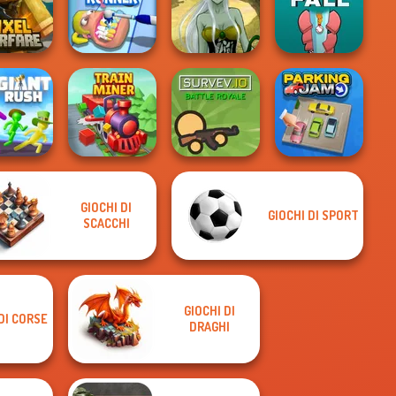
My Garden
eship War
Om Nom Run
Avenger Guard
Journey
raft Pixel
Dark Mage
arfare
Teeth Runner
Creator
Tower Fall
GIOCHI DI
GIOCHI DI SPORT
SCACCHI
nt Rush!
Train Miner
Survev.io
Parking Jam
GIOCHI DI
DI CORSE
DRAGHI