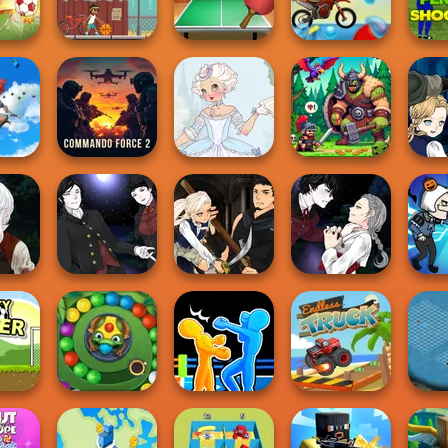
d 2
Legends 2021
3D Air Hockey
Biker Street
Moto 
Table Tennis
Moto X3M Pool
Penalt
Tricks
Street Ball Star
World Tour
Party
p 3D
Mang
r Go
Commando
Marie Antoinette
Vampi
nd
Force 2
2.0
Dragon Hunter
eator
Manga Creator
Manga Creator
Manga Creator
Hunter
Vampire Hunter
Vampire Hunter
Vampire Hunter
P...
P...
P...
M