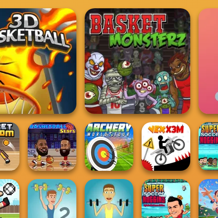
3D Basketball
Basket Monsterz
Archery World
Supe
andom
Basketball Stars
Tour
Vex X3M
N