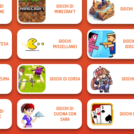
DI
GIOCHI DI
GIOCHI
NE
MINECRAFT
GIOCHI
GIOCH
IFESA
MISCELLANEI
GIOC
 ZUMA
GIOCHI DI CORSA
GIOCHI
GIOCHI DI
DI
CUCINA CON
GIOCHI 
E
SARA