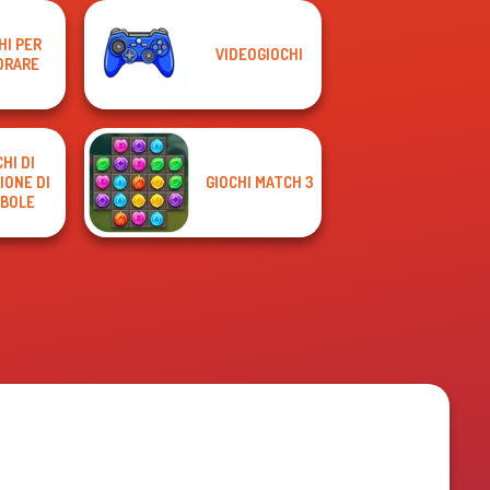
HI PER
VIDEOGIOCHI
ORARE
HI DI
IONE DI
GIOCHI MATCH 3
BOLE