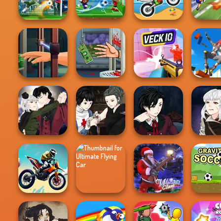
360 Epic City
Swimming Pro
Classic Bowling
Offroa
3D Free Kick
Football Masters
Moto X3M
Football 
Only U
Hand Me The
Handless
Parkou
Goods
Millionaire
Veck.io
Asce
Manga Creator
Manga Creator
Manga Creator
Manga Cr
Vampire Hunter
Vampire Hunter
Vampire Hunter
Vampire 
P...
P...
P...
P...