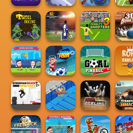
Power
Ski Jump
Badminton
Challenge
Air Hockey Cup
Soccer R
Apex Football
Penalty Shooters
Troll Boxing
Battle
3
3D Bow
Tennis Masters
Football Run
Goal Pinball
Rope Baw
Stickman Skate:
Super T