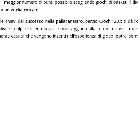
a il maggior numero di punti possibile scegliendo giochi di basket. I
unque voglia giocare.
chiavi del successo nella pallacanestro, perciò Giochi123.it ti dà l'opp
e diversi colpi di scena nuovi e unici aggiunti alla formula classica 
almente casuali che vengono inseriti nell'esperienza di gioco, potrai 