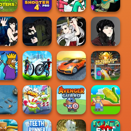
X3M Winter
Spooky Land
Moto Maniac
Foot Chinko
y Shooters
Bubble Shooter
Squid Battle
Agent P Rebel
2
Pro 4
Simulator
Spy
a Creator
Manga Creator
Manga Creator
Manga Creator
re Hunter
Vampire Hunter
Vampire Hunter
Vampire Hunter
P...
P...
P...
P...
City Bike Racing
Madness Driver
3D Free Kick
urder
Champion
Vertigo City
World Cup 18