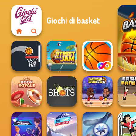
Giochi di basket
Bouncy Dunks
Street Ball Jam
Basketball FRVR
Basketball
Hoop Royale
Tap-Tap Shots
Legends 2020
Basket R