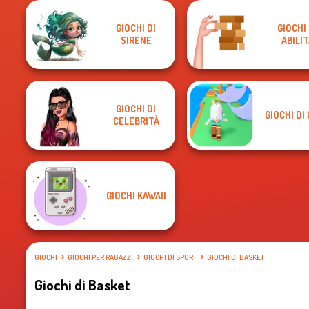
GIOCHI DI
GIOCHI 
SIRENE
ABILIT
GIOCHI DI
GIOCHI DI
CELEBRITÀ
GIOCHI KAWAII
GIOCHI
GIOCHI PER RAGAZZI
GIOCHI DI SPORT
GIOCHI DI BASKET
Giochi di Basket