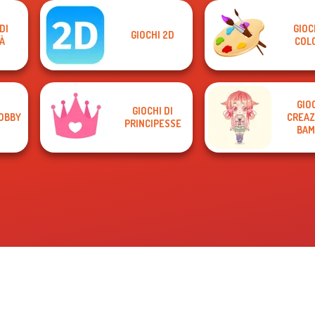
DI
GIOC
GIOCHI 2D
À
COL
GIOC
GIOCHI DI
 OBBY
CREAZ
PRINCIPESSE
BAM