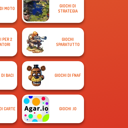
GIOCHI DI
 DI MOTO
STRATEGIA
I PER 2
GIOCHI
ATORI
SPARATUTTO
 DI BACI
GIOCHI DI FNAF
DI CARTE
GIOCHI .IO