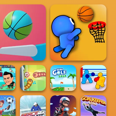
Flipper Dunk 3D
Basket Battle
r Soccer
Boxing Gang
oggins
Soccer Snakes
Mini Golf Saga
Stars