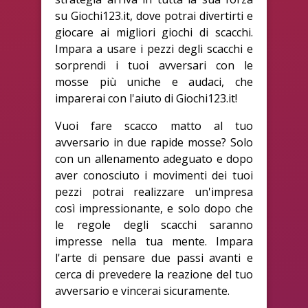
su Giochi123.it, dove potrai divertirti e
giocare ai migliori giochi di scacchi.
Impara a usare i pezzi degli scacchi e
sorprendi i tuoi avversari con le
mosse più uniche e audaci, che
imparerai con l'aiuto di Giochi123.it!
Vuoi fare scacco matto al tuo
avversario in due rapide mosse? Solo
con un allenamento adeguato e dopo
aver conosciuto i movimenti dei tuoi
pezzi potrai realizzare un'impresa
così impressionante, e solo dopo che
le regole degli scacchi saranno
impresse nella tua mente. Impara
l'arte di pensare due passi avanti e
cerca di prevedere la reazione del tuo
avversario e vincerai sicuramente.