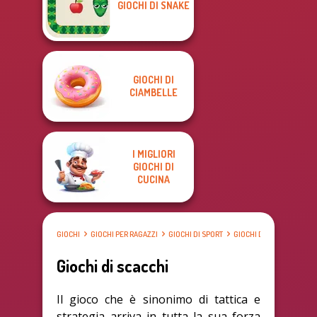
GIOCHI DI SNAKE
GIOCHI DI
CIAMBELLE
I MIGLIORI
GIOCHI DI
CUCINA
GIOCHI
GIOCHI PER RAGAZZI
GIOCHI DI SPORT
GIOCHI DI SCACCHI
Giochi di scacchi
Il gioco che è sinonimo di tattica e
strategia arriva in tutta la sua forza